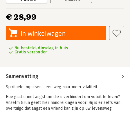
€ 28,99
In winkelwagen
Nu besteld, dinsdag in huis
Gratis verzonden
Samenvatting
Spirituele impulsen - een weg naar meer vitaliteit
Hoe gaat u met angst om die u verhindert om voluit te leven?
Anselm Grün geeft hier handreikingen voor. Hij is er zelfs van
overtuigd dat angst een vriend kan zijn op uw levensweg.
Angst kent veel verschijningsvormen. Gaat het om angst om te
falen of voor schut te staan, angst voor de toekomst of voor de
dood, angst om te binden of angst om alleen gelaten te