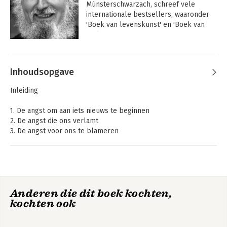
Münsterschwarzach, schreef vele 
internationale bestsellers, waaronder 
'Boek van levenskunst' en 'Boek van 
verlangen'.
Andere boeken door Anselm Grün
Inhoudsopgave
Inleiding
1. De angst om aan iets nieuws te beginnen
2. De angst die ons verlamt
3. De angst voor ons te blameren
4. De angst voor het onbekende in ons
5. De angst om gewond te raken
6. De angst om alleen gelaten te worden
7. De angst om onze relaties
8. De angst om onszelf
Manager ontmoet
Bezielend
Anderen die dit boek kochten,
9. De angst om geen vaste grond onder de voeten te hebben
monnik
leidinggeven
kochten ook
10. De angst voor God
11. De angst om niet te voldoen
12. De angst voor de toekomst