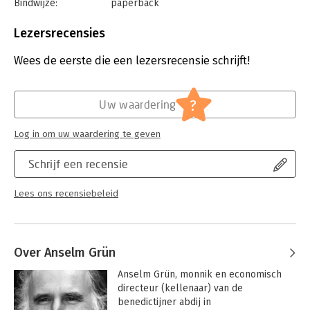
Bindwijze:
paperback
Aantal pagina's:
155
Uitgever:
Ten Have
Lezersrecensies
Druk:
1
Verschijningsdatum:
1-10-2010
Wees de eerste die een lezersrecensie schrijft!
Hoofdrubriek:
Persoonlijke effectiviteit
?
Uw waardering
Log in om uw waardering te geven
Schrijf een recensie
Lees ons recensiebeleid
Over Anselm Grün
Anselm Grün, monnik en economisch 
directeur (kellenaar) van de 
benedictijner abdij in 