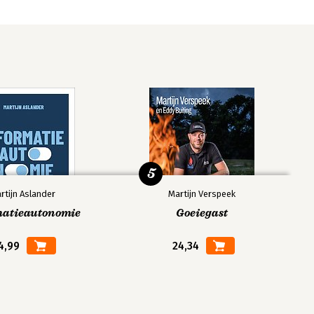
5
rtijn Aslander
Martijn Verspeek
matieautonomie
Goeiegast
4,99
24,34