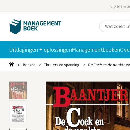
Op werkda
Uitdagingen + oplossingen
Managementboeken
Ove
Boeken
Thrillers en spanning
De Cock en de naakte w