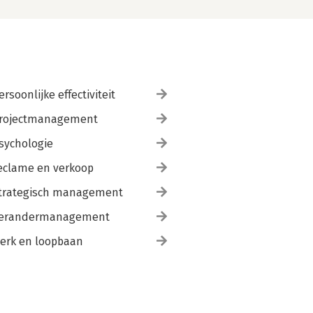
ersoonlijke effectiviteit
rojectmanagement
sychologie
eclame en verkoop
trategisch management
erandermanagement
erk en loopbaan