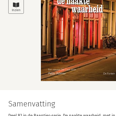
Samenvatting
Deel 82 in de Baantjer-serie, De naakte waarheid, met i