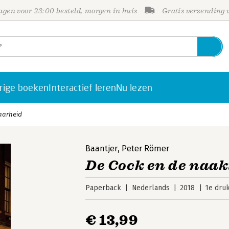
gen voor 23:00 besteld, morgen in huis
Gratis verzending
rige boeken
Interactief leren
Nu lezen
aarheid
Baantjer
,
Peter Römer
De Cock en de naak
Paperback
Nederlands
2018
1e dru
€ 13,99