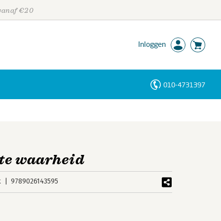
 vanaf €20
Inloggen
010-4731397
Personen
Trefwoorden
te waarheid
k
9789026143595