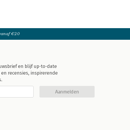
 vanaf €20
uwsbrief en blijf up-to-date
 en recensies, inspirerende
s.
Aanmelden