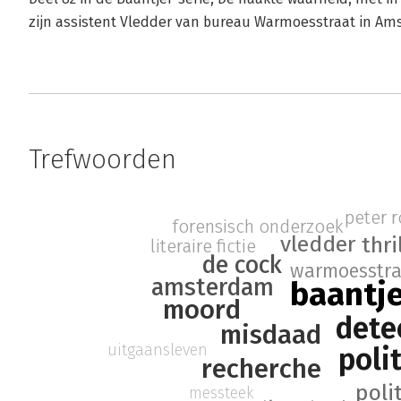
zijn assistent Vledder van bureau Warmoesstraat in Am
Trefwoorden
peter 
forensisch onderzoek
vledder
thri
literaire fictie
de cock
warmoesstra
amsterdam
baantj
moord
dete
misdaad
uitgaansleven
poli
recherche
poli
messteek