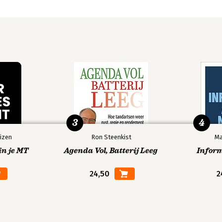
3
4
izen
Ron Steenkist
Ma
in je MT
Agenda Vol, Batterij Leeg
Infor
24,50
2