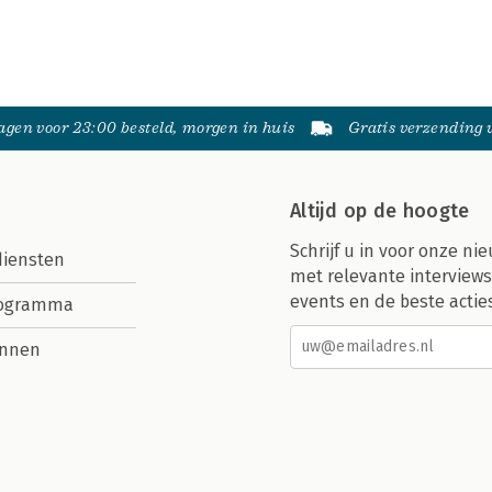
gen voor 23:00 besteld, morgen in huis
Gratis verzending
Altijd op de hoogte
Schrijf u in voor onze nie
diensten
met relevante interviews
events en de beste actie
rogramma
nnen