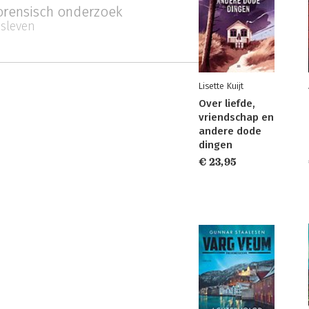
orensisch onderzoek
sleven
Lisette Kuijt
Over liefde,
vriendschap en
andere dode
dingen
€ 23,95