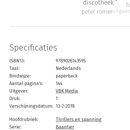
discotheek
f
uitgaan
peter römer
Specificaties
ISBN13:
9789026143595
Taal:
Nederlands
Bindwijze:
paperback
Aantal pagina's:
144
Uitgever:
VBK Media
Druk:
1
Verschijningsdatum:
13-2-2018
Hoofdrubriek:
Thrillers en spanning
Serie:
Baantjer