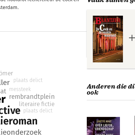
sterdam.
römer
plaats delict
ller
Anderen die di
messteek
at
ook
er
rembrandtplein
literaire fictie
ctive
plaats delict
tieroman
tieonderzoek