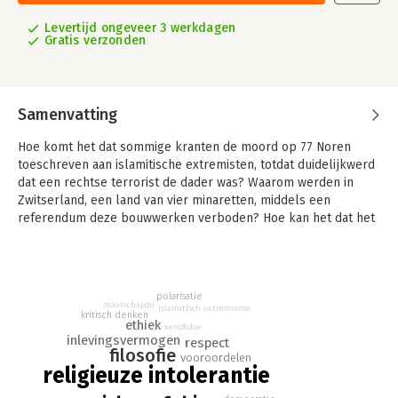
Levertijd ongeveer 3 werkdagen
Gratis verzonden
Samenvatting
Hoe komt het dat sommige kranten de moord op 77 Noren
toeschreven aan islamitische extremisten, totdat duidelijkwerd
dat een rechtse terrorist de dader was? Waarom werden in
Zwitserland, een land van vier minaretten, middels een
referendum deze bouwwerken verboden? Hoe kan het dat het
plan voor een cultureel centrum voor moslims op Manhattan
leidde tot een verhit politiek debat in de Verenigde Staten?In
haar nieuwe boek analyseert Martha Nussbaum een groot
aantal voorbeelden van intolerantie ten opzichte van religieuze
polarisatie
maatschappij
minderheden - en dan met name ten opzichte van moslims. Ze
islamitisch extremisme
kritisch denken
laat zien dat in al deze gevallen angst voor het andere en
ethiek
xenofobie
inlevingsvermogen
onbekende een belangrijke drijfveer is. Geïnspireerd door de
respect
filosofie
vooroordelen
filosofie, geschiedenis en literatuur formuleert zij een uitweg
religieuze intolerantie
uit de greep van de angst. Respect voor andermans
gewetensvrijheid is daarbij van cruciaal belang, en de