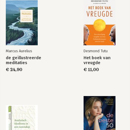
Power, Prose, and
The Therapy of
Purse
Desire
Marcus Aurelius
Desmond Tutu
de geïllustreerde
Het boek van
meditaties
vreugde
Bekijk alle boeken
€ 24,90
€ 11,00