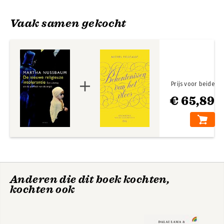
Vaak samen gekocht
Prijs voor beide
€ 65,89
Niet voor de winst
Cultivating
Humanity - A
Classical Defense
of Reform in Liberal
Education
Anderen die dit boek kochten,
kochten ook