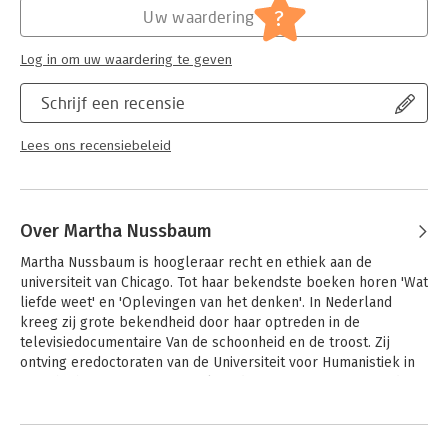
?
Uw waardering
Log in om uw waardering te geven
Schrijf een recensie
Lees ons recensiebeleid
Over Martha Nussbaum
Martha Nussbaum is hoogleraar recht en ethiek aan de 
universiteit van Chicago. Tot haar bekendste boeken horen 'Wat 
liefde weet' en 'Oplevingen van het denken'. In Nederland 
kreeg zij grote bekendheid door haar optreden in de 
televisiedocumentaire Van de schoonheid en de troost. Zij 
ontving eredoctoraten van de Universiteit voor Humanistiek in 
Utrecht, het Institute of Social Studies in Den Haag en van de 
Universiteit Leuven.
Andere boeken door Martha
Nussbaum