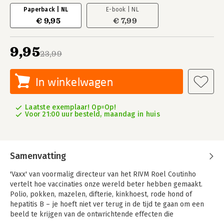
Paperback | NL
E-book | NL
€ 9,95
€ 7,99
9,95
23,99
In winkelwagen
Laatste exemplaar! Op=Op!
Voor 21:00 uur besteld, maandag in huis
Samenvatting
'Vaxx' van voormalig directeur van het RIVM Roel Coutinho
vertelt hoe vaccinaties onze wereld beter hebben gemaakt.
Polio, pokken, mazelen, difterie, kinkhoest, rode hond of
hepatitis B – je hoeft niet ver terug in de tijd te gaan om een
beeld te krijgen van de ontwrichtende effecten die