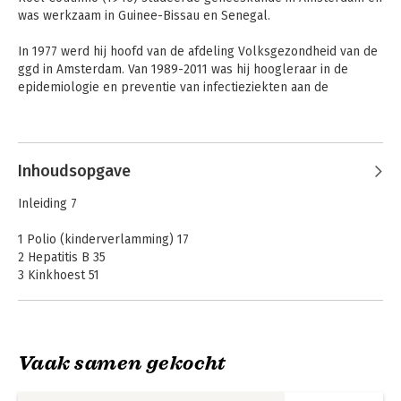
was werkzaam in Guinee-Bissau en Senegal. 

In 1977 werd hij hoofd van de afdeling Volksgezondheid van de 
ggd in Amsterdam. Van 1989-2011 was hij hoogleraar in de 
epidemiologie en preventie van infectieziekten aan de 
Universiteit van Amsterdam.

Andere boeken door Roel Coutinho
In 2000 werd hij algemeen directeur van de ggd Amsterdam, 
later directeur van het Centrum Infectieziektebestrijding van 
Inhoudsopgave
het rivm, een functie die hij vervulde tot augustus 2013. Sinds 
2011 is hij hoogleraar in de epidemiologie en preventie van 
Inleiding 7
infectieziekten in het bijzonder in het veterinair-humane 
domein bij de Universiteit Utrecht.
1 Polio (kinderverlamming) 17
2 Hepatitis B 35
3 Kinkhoest 51
4 Bof, mazelen en rodehond 63
5 Dift erie 81
6 Tetanus 93
7 Pneumokokken 101
Vaak samen gekocht
8 Meningokokken 109
De geplaagde
Vaxx
9 Haemophilus infl uenzae 119
mens
10 Baarmoederhalskanker 123