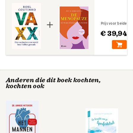
11 Griep 139
12 Waterpokken en gordelroos 155
13 Rotavirus 165
Bekijk alle boeken
14 Vaccinaties voor reizigers 173
Prijs voor beide
15 covid-19 187
€ 39,94
Epiloog 203
Dankwoord 205
Bronnen 207
Anderen die dit boek kochten,
kochten ook