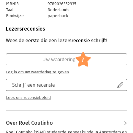
ISBN13:
9789026352935
Taal:
Nederlands
Bindwijze:
paperback
Aantal pagina's:
224
Uitgever:
Ambo/Anthos Uitgevers
Lezersrecensies
Druk:
1
Verschijningsdatum:
19-2-2021
Wees de eerste die een lezersrecensie schrijft!
Hoofdrubriek:
Gezondheid
?
Uw waardering
Log in om uw waardering te geven
Schrijf een recensie
Lees ons recensiebeleid
Over Roel Coutinho
Roel Coutinho (1946) studeerde geneeskunde in Amsterdam en 