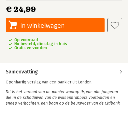
€ 24,99
In winkelwagen
Op voorraad
Nu besteld, dinsdag in huis
Gratis verzonden
Samenvatting
Openhartig verslag van een bankier uit Londen.
Dit is het verhaal van de manier waarop ik, van alle jongeren
die in de schaduwen van de wolkenkrabbers voetbalden en
snoep verkochten, een baan op de beursvloer van de Citibank
kreeg. Hoe ik de meest winstgevende trader van de hele
wereld werd, en ik vertel ook waarom ik er, na dat alles, de
brui aan gaf.