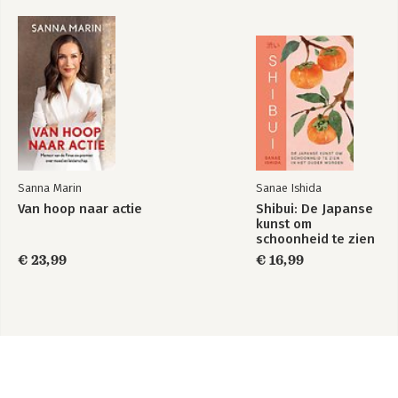
Sanna Marin
Sanae Ishida
Van hoop naar actie
Shibui: De Japanse
kunst om
schoonheid te zien
in het ouder
€ 23,99
€ 16,99
worden