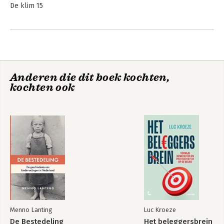
De klim 15
DEEL TWEE
Wil je ook wat? 61
DEEL DRIE
Ga naar huis en vraag het aan mama 149
Anderen die dit boek kochten,
kochten ook
DEEL VIER
Thermostaat 187
DEEL VIJF
東京 – De weg naar beneden 255
Nawoord 347
Dankwoord 349
Menno Lanting
Luc Kroeze
De Bestedeling
Het beleggersbrein