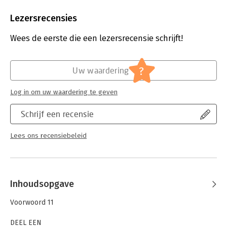
Aantal pagina's:
352
Uitgever:
Ambo/Anthos Uitgevers
Lezersrecensies
Druk:
1
Verschijningsdatum:
16-2-2024
Wees de eerste die een lezersrecensie schrijft!
Hoofdrubriek:
Economie
,
Mens en maatschappij
?
Uw waardering
Log in om uw waardering te geven
Schrijf een recensie
Lees ons recensiebeleid
Inhoudsopgave
Voorwoord 11
DEEL EEN