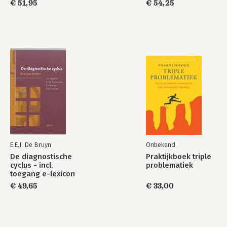
€ 51,95
€ 54,25
jeugdigen
(herziening)
E.E.J. De Bruyn
Onbekend
De diagnostische
Praktijkboek triple
cyclus - incl.
problematiek
toegang e-lexicon
HGW
€ 49,65
€ 33,00