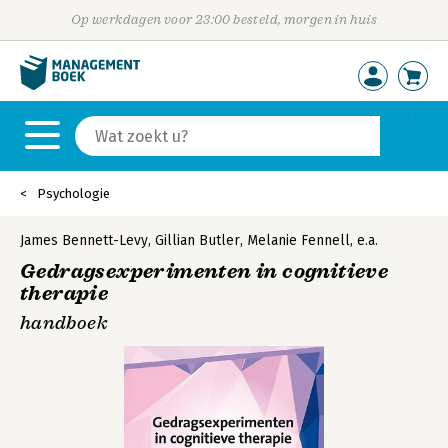
Op werkdagen voor 23:00 besteld, morgen in huis
Psychologie
James Bennett-Levy
,
Gillian Butler
,
Melanie Fennell
,
e.a.
Gedragsexperimenten in cognitieve
therapie
handboek