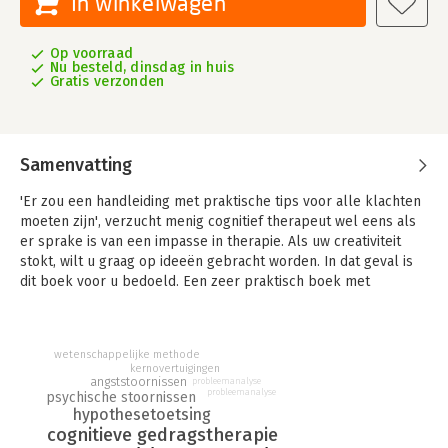
In winkelwagen
Op voorraad
Nu besteld, dinsdag in huis
Gratis verzonden
Samenvatting
'Er zou een handleiding met praktische tips voor alle klachten
moeten zijn', verzucht menig cognitief therapeut wel eens als
er sprake is van een impasse in therapie. Als uw creativiteit
stokt, wilt u graag op ideeën gebracht worden. In dat geval is
dit boek voor u bedoeld. Een zeer praktisch boek met
tweehonderd(!) prachtige gedragsexperimenten, waarin
cliënten worden aangemoedigd hun opvattingen door middel
van actie te toetsen: doen en niet alleen praten over cognities.
wetenschappelijke methode
De experimenten beslaan vele probleemgebieden, niet alleen
kernovertuigingen
de bekende stoornissen die traditioneel de focus zijn van
angststoornissen
probleemanalyse
probleemanalyse
psychische stoornissen
cognitieve therapie zoals angst- en stemmingsstoornissen,
hypothesetoetsing
maar ook de relatief nieuwe gebieden als psychose, niet-
cognitieve gedragstherapie
aangeboren hersenletsel, bipolaire stoornis, piekerstoornis,