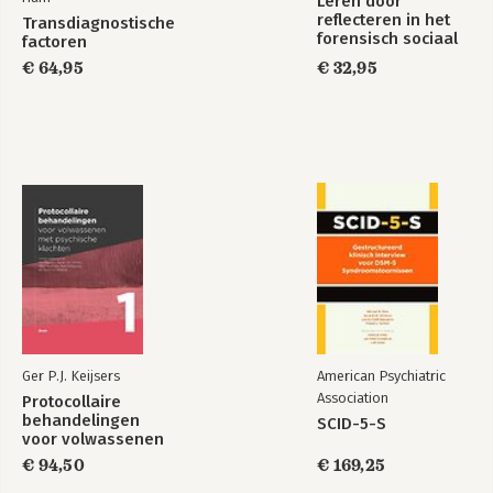
Leren door
reflecteren in het
Transdiagnostische
forensisch sociaal
factoren
domein
€ 64,95
€ 32,95
Ger P.J. Keijsers
American Psychiatric
Association
Protocollaire
behandelingen
SCID-5-S
voor volwassenen
met psychische
€ 94,50
€ 169,25
klachten 1