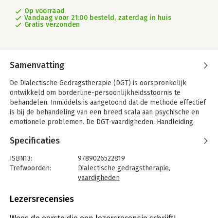
Op voorraad
Vandaag voor 21:00 besteld, zaterdag in huis
Gratis verzonden
Samenvatting
De Dialectische Gedragstherapie (DGT) is oorspronkelijk
ontwikkeld om borderline-persoonlijkheidsstoornis te
behandelen. Inmiddels is aangetoond dat de methode effectief
is bij de behandeling van een breed scala aan psychische en
emotionele problemen. De DGT-vaardigheden. Handleiding
voor de vaardigheidstraining dialectische gedragstherapie van
Specificaties
Marsha Linehan geeft cliënt en therapeut een volledig
overzicht van hoe de werkelijkheid te accepteren en te
ISBN13:
9789026522819
veranderen, waarbij zowel validatieprincipes als
Trefwoorden:
Dialectische gedragstherapie
,
gedragstherapeutisch beïnvloeden van gedrag geleerd wordt.
vaardigheden
De Leerwijzers en huiswerkbladen zijn als werkboeken
Taal:
Nederlands
uitgebracht bij De DGT-vaardigheden - Handleiding voor de
Bindwijze:
paperback
Lezersrecensies
vaardigheidstraining dialectische gedragstherapie. De
Aantal pagina's:
446
werkboeken bevatten meer dan 225 gebruiksvriendelijke
Uitgever:
Pearson Education NL