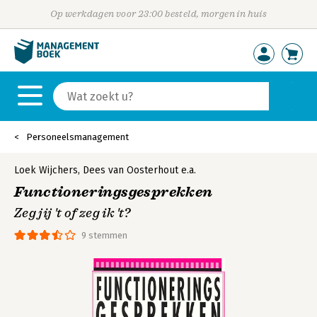
Op werkdagen voor 23:00 besteld, morgen in huis
Personeelsmanagement
Loek Wijchers
,
Dees van Oosterhout
e.a.
Functioneringsgesprekken
Zeg jij 't of zeg ik 't?
9 stemmen