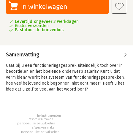
In winkelwagen
Levertijd ongeveer 3 werkdagen
Gratis verzonden
Past door de brievenbus
Samenvatting
Gaat bij u een functioneringsgesprek uiteindelijk toch over in
beoordelen en het boeiende onderwerp salaris? Kunt u dat
vermijden? Werkt het systeem van functioneringsgesprekken,
hoe veelbelovend ook begonnen, niet echt meer? Heeft u het
idee dat u zelf te veel aan het woord bent?
'Functioneringsgesprekken' geeft praktische informatie en
veel tips over hoe u functioneringsgesprekken succesvol
implementeert en levend houdt. U kunt uitgebreid lezen hoe u
zo'n gesprek verantwoord voert en de valkuilen kunt
hr-instrumenten
vermijden. Want uiteindelijk is een goed gevoerd
afspraken maken
persoonlijke ontwikkeling
functioneringsgesprek een zeer effectief hulpmiddel om uw
afspraken maken
medewerkers te managen en te motiveren.
persoonlijke ontwikkeling