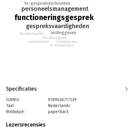
hr-gesprekstechnieken
personeelsmanagement
functioneringsgesprek
gespreksvaardigheden
leidinggeven
feedback geven
feedback geven
communicatie
communicatie
hr-instrumenten
Specificaties
ISBN13:
9789026717239
Taal:
Nederlands
Bindwijze:
paperback
Aantal pagina's:
126
Uitgever:
Boom
Lezersrecensies
Druk:
1