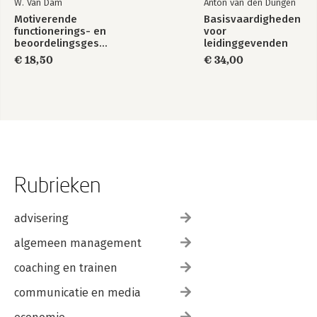
W. Van Dam
Anton van den Dungen
Motiverende
Basisvaardigheden
functionerings- en
voor
beoordelingsgesprekken
leidinggevenden
€ 18,50
€ 34,00
Rubrieken
advisering
algemeen management
coaching en trainen
communicatie en media