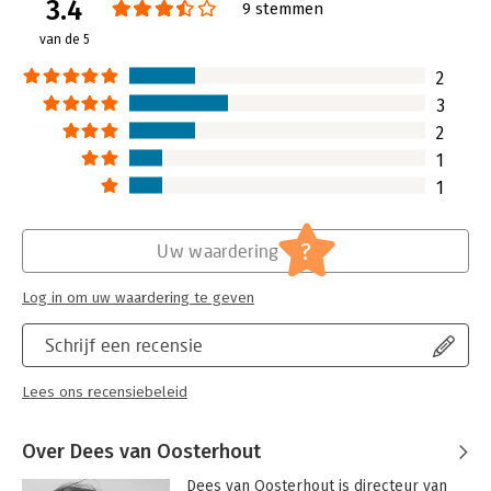
3.4
Verschijningsdatum:
10-10-2013
9 stemmen
van de 5
Hoofdrubriek:
Personeelsmanagement
Serie:
De praktijkmanager
2
3
2
1
1
?
Uw waardering
Log in om uw waardering te geven
Schrijf een recensie
Lees ons recensiebeleid
Over Dees van Oosterhout
Dees van Oosterhout is directeur van 