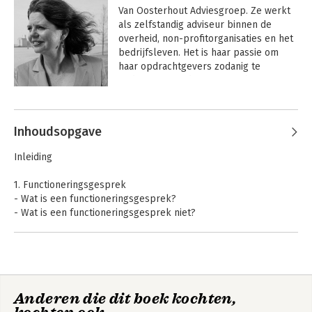
Van Oosterhout Adviesgroep. Ze werkt 
als zelfstandig adviseur binnen de 
overheid, non-profitorganisaties en het 
bedrijfsleven. Het is haar passie om 
haar opdrachtgevers zodanig te 
ondersteunen, dat zij vanuit hun eigen 
kracht en authenticiteit hun beoogde 
Andere boeken door Dees van
doel en resultaat behalen. 

Oosterhout
Inhoudsopgave
 'Rolswitch' is haar vijfde boek op rij. 
Eerder schreef zij de succesvolle 
Inleiding
boeken 'Procesregie', 
'Procesinterventies', 'Toolkit 
1. Functioneringsgesprek
procesregie' en 'Politieke Intelligentie'.
- Wat is een functioneringsgesprek?
- Wat is een functioneringsgesprek niet?
- Waarom houdt u een functioneringsgesprek?
- Hoe vaak moet u een functioneringsgesprek houden?
- Wie nemen aan een functioneringsgesprek deel?
- Wat is de rol van personeelszaken bij
functioneringsgesprekken?
Anderen die dit boek kochten,
Toolkit Procesregie
Rolswitch
2. De voorbereiding