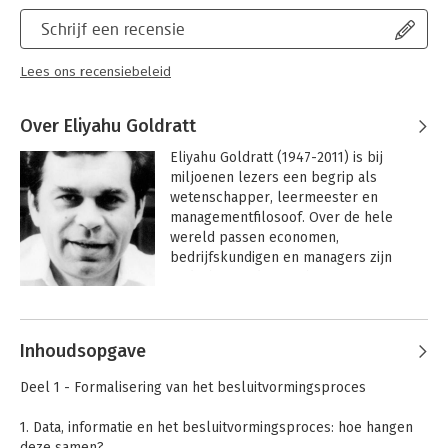
Schrijf een recensie
Lees ons recensiebeleid
Over Eliyahu Goldratt
Eliyahu Goldratt (1947-2011) is bij 
miljoenen lezers een begrip als 
wetenschapper, leermeester en 
managementfilosoof. Over de hele 
wereld passen economen, 
bedrijfskundigen en managers zijn 
gedachtegoed toe in hun eigen 
organisaties. Hij werd internationaal 
Andere boeken door Eliyahu
erkend als baanbreker in de 
Goldratt
ontwikkeling van nieuwe 
Inhoudsopgave
managementconcepten en –systemen.
Deel 1 - Formalisering van het besluitvormingsproces
1. Data, informatie en het besluitvormingsproces: hoe hangen
deze samen?