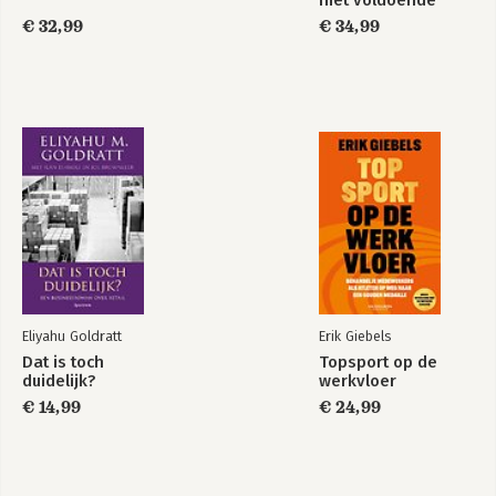
€ 32,99
€ 34,99
Deel 2 - De architectuur van een informatiesysteem
17. Een kijkje in de inherente structuur van een
Bekijk alle boeken
informatiesysteem: een eerste poging
18. Het invoeren van de noodzaak tot het kwantificeren van
'bescherming'
19. Het vergaren van benodigde data is alleen mogelijk via
'scheduling' en door kwantificering van 'Murphy'
20. Invoering van het concept 'tijdbuffer'
21. Buffers en hun oorsprong
22. De eerste stap in het kwantificeren
23. Inspanningen richten op afdelingsprocessen
24. Het meten van afdelingsprestaties
25. Ene informatiesysteem moet bestaan uit scheduling-,
Eliyahu Goldratt
Erik Giebels
beheers- en 'Veronderstel dat'- modules
Dat is toch
Topsport op de
duidelijk?
werkvloer
Deel 3 - Scheduling
€ 14,99
€ 24,99
26. Versnelling van het proces
27. Het opheffen van nog meer inertie: herschikking van de
datastructuur