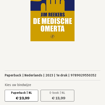
Paperback
Nederlands
2023
1e druk
9789029550352
Kies uw bindwijze
Paperback | NL
E-book | NL
€ 23,99
€ 13,99