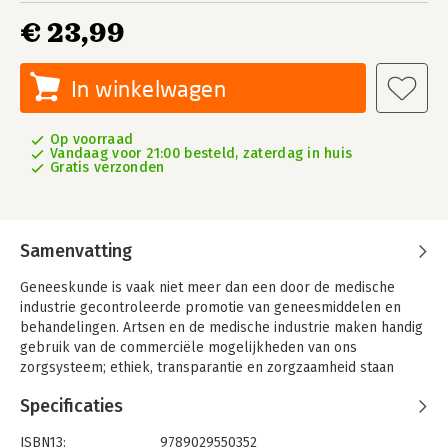
€ 23,99
In winkelwagen
Op voorraad
Vandaag voor 21:00 besteld, zaterdag in huis
Gratis verzonden
Samenvatting
Geneeskunde is vaak niet meer dan een door de medische
industrie gecontroleerde promotie van geneesmiddelen en
behandelingen. Artsen en de medische industrie maken handig
gebruik van de commerciële mogelijkheden van ons
zorgsysteem; ethiek, transparantie en zorgzaamheid staan
daarbij niet altijd voorop. Soms wordt een patiënt bijvoorbeeld
Specificaties
een betere behandeling onthouden, alleen vanwege het
inkomen van de arts.
ISBN13:
9789029550352
De marktwerking in de zorg heeft een extreme toename van