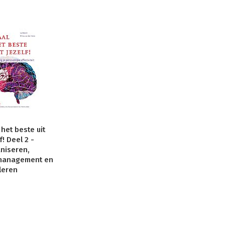
 het beste uit
f! Deel 2 -
niseren,
management en
ileren