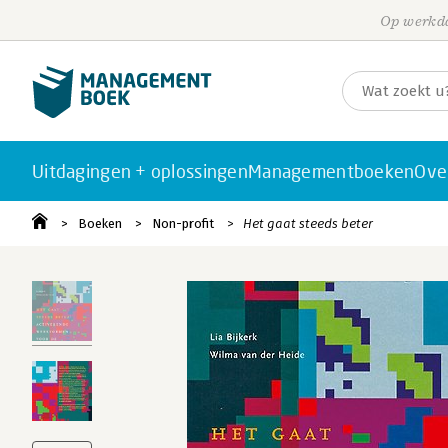
Op werkda
Uitdagingen + oplossingen
Managementboeken
Ove
Boeken
Non-profit
Het gaat steeds beter