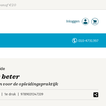
 vanaf €20
Inloggen
010-4731397
Personen
Trefwoorden
ide
 beter
 voor de opleidingspraktijk
1e druk
9789031347339