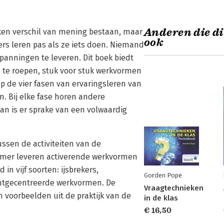
Anderen die di
aken verschil van mening bestaan, maar
ook
rs leren pas als ze iets doen. Niemand
nspanningen te leveren. Dit boek biedt
 te roepen, stuk voor stuk werkvormen
p de vier fasen van ervaringsleren van
n. Bij elke fase horen andere
an is er sprake van een volwaardig
ssen de activiteiten van de
emer leveren activerende werkvormen
n vijf soorten: ijsbrekers,
Gorden Pope
ntgecentreerde werkvormen. De
Vraagtechnieken
n voorbeelden uit de praktijk van de
in de klas
€ 16,50