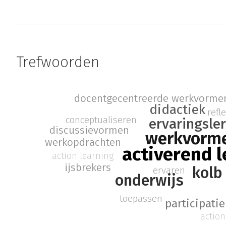
Trefwoorden
docentgecentreerde werkvorme
didactiek
refl
conceptualiseren
ervaringsle
discussievormen
werkvorm
werkopdrachten
activerend l
action learning
ijsbrekers
kolb
ervaren
onderwijs
toepassen
participatie
action