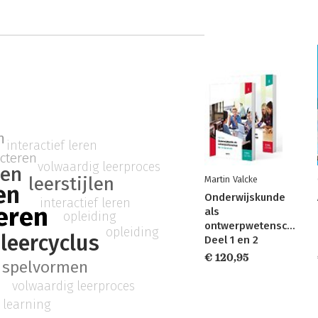
n
interactief leren
ecteren
volwaardig leerproces
ren
leerstijlen
Martin Valcke
en
Onderwijskunde
interactief leren
eren
als
opleiding
ontwerpwetenschap:
opleiding
 leercyclus
Deel 1 en 2
€ 120,95
spelvormen
volwaardig leerproces
 learning