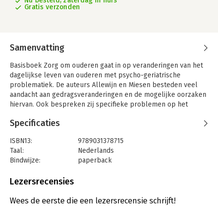
Nu besteld, zaterdag in huis
Gratis verzonden
Samenvatting
Basisboek Zorg om ouderen gaat in op veranderingen van het
dagelijkse leven van ouderen met psycho-geriatrische
problematiek. De auteurs Allewijn en Miesen besteden veel
aandacht aan gedragsveranderingen en de mogelijke oorzaken
hiervan. Ook bespreken zij specifieke problemen op het
gebied van stemming en emoties, en de gevolgen van
Specificaties
aandoeningen van de hersenen zoals bij dementie. Diverse
therapeutische mogelijkheden worden behandeld.
ISBN13:
9789031378715
Basisboek Zorg om ouderen is bedoeld voor professionele
Taal:
Nederlands
zorgverleners in de psychogeriatrie. Het is een geschikt
Bindwijze:
paperback
basisboek voor casemanagers, verzorgenden,
Aantal pagina's:
277
verpleegkundigen, ouderenadviseurs, maatschappelijk
Uitgever:
Bohn Stafleu van Loghum
Lezersrecensies
werkenden, activiteitenbegeleiders, SPV-ers, artsen en
Druk:
1
psychologen.
Verschijningsdatum:
18-12-2009
Wees de eerste die een lezersrecensie schrijft!