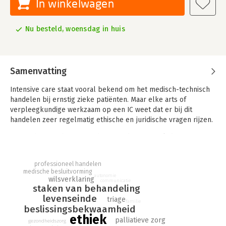
In winkelwagen
Nu besteld, woensdag in huis
Samenvatting
Intensive care staat vooral bekend om het medisch-technisch
handelen bij ernstig zieke patiënten. Maar elke arts of
verpleegkundige werkzaam op een IC weet dat er bij dit
handelen zeer regelmatig ethische en juridische vragen rijzen.
Hoe zit het met beroepsgeheim op de IC? Overlijdt een patiënt
eerder als je hem mor ne geeft na het staken van
behandeling? Moet een schriftelijke wilsverklaring altijd
professioneel handelen
worden opgevolgd? Wat moeten zij aan met marchanderende
medische besluitvorming
familieleden? Hoe staken zij op ethisch juiste wijze de
autonomie
wilsverklaring
communicatie
staken van behandeling
behandeling als deze geen doel meer dient? Is orgaandonatie
levenseinde
wel zo vanzelfsprekend als men algemeen aanneemt? Vragen
triage
familie
die elke arts en verpleegkundige op een IC zal herkennen.
beslissingsbekwaamheid
ethiek
palliatieve zorg
gezondheidszorg
In dit boek worden 37 van dit soort alledaagse ethische IC-