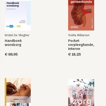
Kristel De Vliegher
Yoëlla Millarson
Handboek
Pocket
wondzorg
verpleegkunde,
Interne
geneeskunde
€ 69,95
€ 18,25