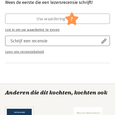
ontwikkelen, die je dagelijks leven veranderen.
Verschijningsdatum:
5-6-2023
Wees de eerste die een lezersrecensie schrijft!
Bear Grylls is een Britse avonturier, televisiepresentator,
Hoofdrubriek:
Mens en maatschappij
motivatietrainer en schrijver van actieboeken. Hij beklom al op
?
Uw waardering
zijn 23e de Mount Everest en is bekend door survival-
programma’s op Netflix en Discovery Channel. Zijn deelname
Log in om uw waardering te geven
aan de Alphacursus ziet hij als zijn grootste avontuur ooit.
Schrijf een recensie
Lees ons recensiebeleid
Anderen die dit kochten, kochten ook