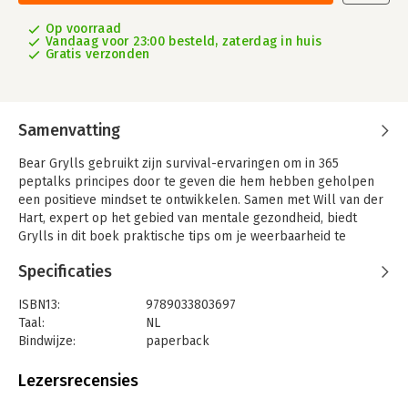
Op voorraad
Vandaag voor 23:00 besteld, zaterdag in huis
Gratis verzonden
Samenvatting
Bear Grylls gebruikt zijn survival-ervaringen om in 365
peptalks principes door te geven die hem hebben geholpen
een positieve mindset te ontwikkelen. Samen met Will van der
Hart, expert op het gebied van mentale gezondheid, biedt
Grylls in dit boek praktische tips om je weerbaarheid te
vergroten, af te rekenen met stress en te groeien in
Specificaties
zelfvertrouwen.
Het boek is ingedeeld in acht thema’s, zodat je zelf kunt kiezen
ISBN13:
9789033803697
met welk onderwerp je het eerst aan de slag gaat. Wijsheid,
Taal:
NL
strijd, motivatie, moed, relaties, zelfzorg, geloofsleven en
Bindwijze:
paperback
doorzettingsvermogen.
Aantal pagina's:
400
Brandstof voor je brein reikt niet alleen principes aan, maar
Uitgever:
Ark Media
Lezersrecensies
helpt je ook om daadwerkelijk nieuwe gewoonten te
Druk:
1