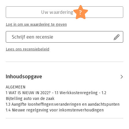
Hoofdrubriek:
Juridisch
,
Personeelsmanagement
Jongbloed:
Belastingrecht - Loonbelasting
?
Uw waardering
Serie:
Nextens Loon Almanak
Log in om uw waardering te geven
Schrijf een recensie
Lees ons recensiebeleid
Inhoudsopgave
ALGEMEEN
1 WAT IS NIEUW IN 2022? - 1.1 Werkkostenregeling - 1.2
Bijtelling auto van de zaak
1.3 Aangifte Ioonheffingen:veranderingen en aandachtspunten
1.4 Nieuwe regelgeving voor inkomstenverhoudingen
1.5 Premiedifferentiatie werknemersverzekeringen
1.6 Aanpassing VCR voor private uitvoerders van
eigenrisicodragers