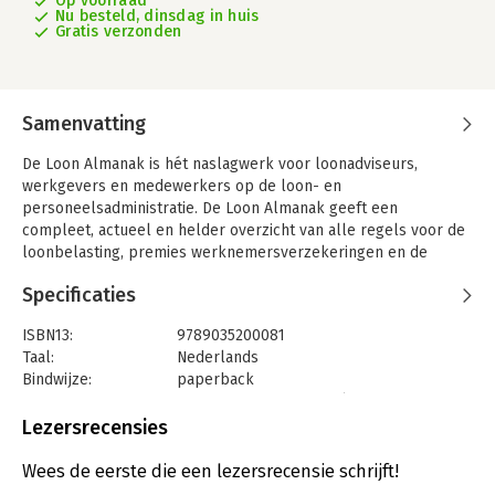
Op voorraad
Nu besteld, dinsdag in huis
Gratis verzonden
Samenvatting
De Loon Almanak is hét naslagwerk voor loonadviseurs,
werkgevers en medewerkers op de loon- en
personeelsadministratie. De Loon Almanak geeft een
compleet, actueel en helder overzicht van alle regels voor de
loonbelasting, premies werknemersverzeke­ringen en de
Zorgverzekeringswet.
Specificaties
Met de Loon Almanak kunnen zij een goede loonadministratie
voeren en een correcte aan­gifte loonheffingen doen. De Loon
ISBN13:
9789035200081
Alma­nak helpt ook om met werknemers fiscaal aantrekkelijke
Taal:
Nederlands
arbeidsvoorwaarden af te spreken. De Loon Almanak
Bindwijze:
paperback
informeert uitgebreid over de meest actuele wijzigingen voor
Uitgever:
LNRS Data Services BV (v.h. Reed
werkgevers.
Bussiness)
Lezersrecensies
Druk:
40
De Loon Almanak biedt een compleet overzicht van bestaande
Verschijningsdatum:
25-2-2022
Wees de eerste die een lezersrecensie schrijft!
en nieuwe regels, met veel rekenvoorbeelden.