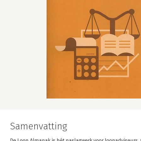
Samenvatting
De Loon Almanak is hét naslagwerk voor loonadviseurs