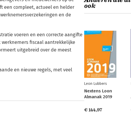
Anderen die di
ook
t een compleet, actueel en helder
es werknemersverzeke­ringen en de
atie voeren en een correcte aan­gifte
 werknemers fiscaal aantrekkelijke
ormeert uitgebreid over de meest
aande en nieuwe regels, met veel
Leon Lubbers
Nextens Loon
Almanak 2019
€ 144,97