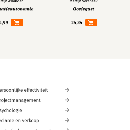
rtijn Aslander
Martijn Verspeek
matieautonomie
Goeiegast
4,99
24,34
ersoonlijke effectiviteit
rojectmanagement
sychologie
eclame en verkoop