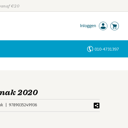
 vanaf €20
Inloggen
010-4731397
Personen
Trefwoorden
anak 2020
uk
9789035249936