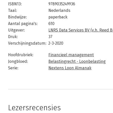
ISBN13:
9789035249936
Taal:
Nederlands
Bindwijze:
paperback
Aantal pagina's:
610
Uitgever:
LNRS Data Services BV (v.h. Reed 
Druk:
37
Verschijningsdatum:
2-3-2020
Hoofdrubriek:
Financieel management
Jongbloed:
Belastingrecht - Loonbelasting
Serie:
Nextens Loon Almanak
Lezersrecensies