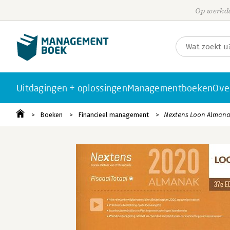
Op werkda
Uitdagingen + oplossingen
Managementboeken
Ove
Boeken
Financieel management
Nextens Loon Almana