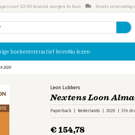
gen voor 23:00 besteld, morgen in huis
Gratis verzending
rige boeken
Interactief leren
Nu lezen
k 2020
Leon Lubbers
Nextens Loon Alm
Paperback
Nederlands
2020
37e dr
€ 154,78