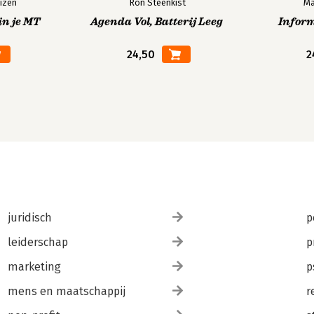
izen
Ron Steenkist
Ma
in je MT
Agenda Vol, Batterij Leeg
Infor
24,50
2
juridisch
p
leiderschap
p
marketing
p
mens en maatschappij
r