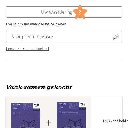
Hoofdrubriek:
Financieel management
?
Uw waardering
Jongbloed:
Belastingrecht - Vennootschapsbelasting
Serie:
Nextens VPB Almanak
Log in om uw waardering te geven
Schrijf een recensie
Lees ons recensiebeleid
Vaak samen gekocht
Prijs voor beid