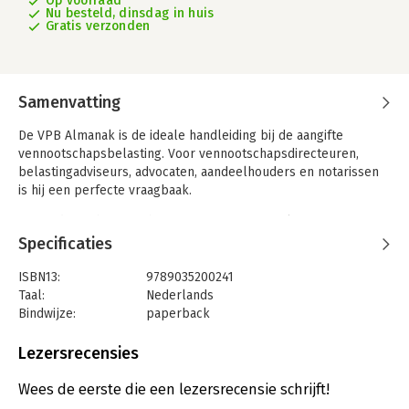
Op voorraad
Nu besteld, dinsdag in huis
Gratis verzonden
Samenvatting
De VPB Almanak is de ideale handleiding bij de aangifte
vennootschapsbelasting. Voor vennootschapsdirecteuren,
belastingadviseurs, advocaten, aandeelhouders en notarissen
is hij een perfecte vraagbaak.
Er wordt op thematische wijze ingegaan op relevante
regelgeving, beleid en rechtspraak, uiteraard aan de hand van
Specificaties
actuele cijfers en bedragen.
ISBN13:
9789035200241
Taal:
Nederlands
Bindwijze:
paperback
Aantal pagina's:
580
Uitgever:
LNRS Data Services BV (v.h. Reed
Lezersrecensies
Bussiness)
Druk:
54
Wees de eerste die een lezersrecensie schrijft!
Verschijningsdatum:
15-4-2024