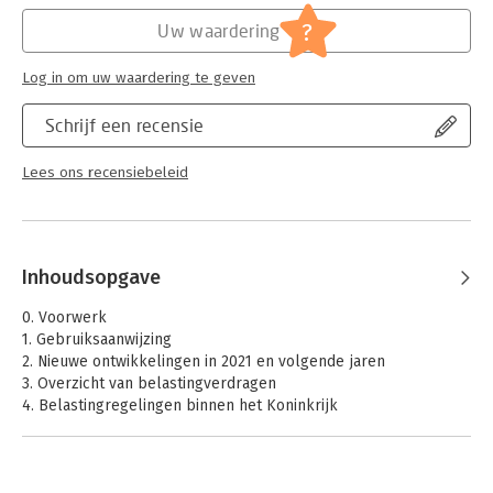
Hoofdrubriek:
Financieel management
Jongbloed:
Belastingrecht - Vennootschapsbelasting
?
Uw waardering
Serie:
Nextens VPB Almanak
Log in om uw waardering te geven
Schrijf een recensie
Lees ons recensiebeleid
Inhoudsopgave
0. Voorwerk
1. Gebruiksaanwijzing
2. Nieuwe ontwikkelingen in 2021 en volgende jaren
3. Overzicht van belastingverdragen
4. Belastingregelingen binnen het Koninkrijk
5. Buitenlandse vestigingen
6. Met de bv de grens over
7. Taxplanning internationaal - Nederlands fiscaal