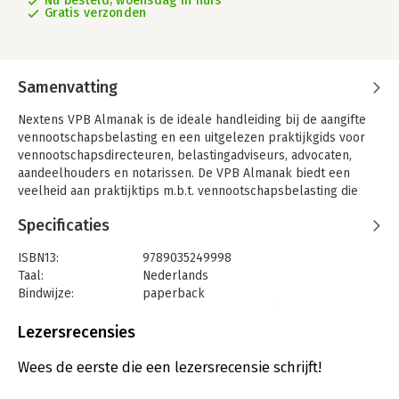
Nu besteld, woensdag in huis
Gratis verzonden
Samenvatting
Nextens VPB Almanak is de ideale handleiding bij de aangifte
vennootschapsbelasting en een uitgelezen praktijkgids voor
vennootschapsdirecteuren, belastingadviseurs, advocaten,
aandeelhouders en notarissen. De VPB Almanak biedt een
veelheid aan praktijktips m.b.t. vennootschapsbelasting die
resulteren in o.a. belastingbesparing.
Specificaties
ISBN13:
9789035249998
Taal:
Nederlands
Bindwijze:
paperback
Uitgever:
LNRS Data Services BV (v.h. Reed
Bussiness)
Lezersrecensies
Druk:
51
Verschijningsdatum:
6-4-2021
Wees de eerste die een lezersrecensie schrijft!