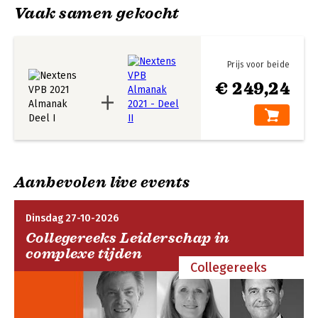
vestigingsklimaat
Vaak samen gekocht
8. Project BEPS en het Anti Tax Avoidance Package EU (ATAP)
9. Wet bronbelasting 2021
10. Bestuurdersaansprakelijkheid
11. Sponsoring en andere ondernemersbijdragen
Prijs voor beide
12. Horizontaal toezicht
€ 249,24
13. Werkzaamheden van de FIOD
14. Wetteksten Vennootschapsbelasting
15. Wetteksten Overige wetten
16. Tekst Europese Richtlijnen
17. Belangrijke besluiten
18. Nieuwe besluiten
19. Jurisprudentie
Aanbevolen live events
Dinsdag 27-10-2026
Collegereeks Leiderschap in
complexe tijden
Collegereeks