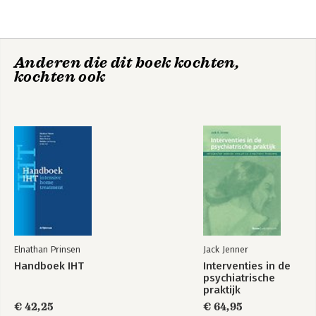
Analoge en digitale communicatie.- Complementaire en
symmetrische interactie.- Paradoxale communicatie.-
Gezinssystemen.- Leefgroepen.- De organisatie als systeem.-
De systeembenadering en het werken in de wijk.
Anderen die dit boek kochten,
kochten ook
Elnathan Prinsen
Jack Jenner
Handboek IHT
Interventies in de
psychiatrische
praktijk
€ 42,25
€ 64,95