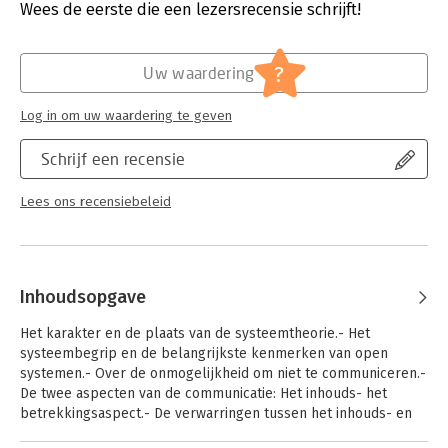
handelen, de methodiek, centraal.
Verschijningsdatum:
27-6-2015
Wees de eerste die een lezersrecensie schrijft!
Waar de toepassing van de systeembenadering doorgaans
Hoofdrubriek:
Mens en maatschappij
beperkt blijft tot gezinnen, is de auteur erin geslaagd de
?
Uw waardering
toepassing tot andere terreinen te verbreden. Dat ook het
systeemtheoretisch kijken naar organisaties is meegenomen, is
Log in om uw waardering te geven
een belangrijk winstpunt.
Op de bijbehorende website is aanvullend materiaal
Schrijf een recensie
beschikbaar in de vorm van videofragmenten en toetsvragen.
Daarnaast is de integrale inhoud van Anders kijken online
beschikbaar.
Lees ons recensiebeleid
Anders kijken is bedoeld voor opleidingen voor
maatschappelijk werkers, sociaalpedagogisch hulpverleners,
sociaaljuridisch dienstverleners, pedagogen, psychologen,
leraren, artsen, wijkverpleegkundigen, psychiatrisch
Inhoudsopgave
verpleegkundigen en andere werkers in de gezondheidszorg.
Het karakter en de plaats van de systeemtheorie.- Het
Joop Willemse is socioloog en sociaalpsycholoog en was als
systeembegrip en de belangrijkste kenmerken van open
docent verbonden aan de opleidingen Maatschappelijk Werk
systemen.- Over de onmogelijkheid om niet te communiceren.-
en Dienstverlening, Sociaalpedagogische Hulpverlening,
De twee aspecten van de communicatie: Het inhouds- het
Sociaaljuridische Dienstverlening en Creatieve Therapie van de
betrekkingsaspect.- De verwarringen tussen het inhouds- en
Hogeschool Utrecht. Hij doceerde sociologie, systeemtheorie
het betrekkingsaspect.- De interpunctie van de interactie.-
en andere sociaalwetenschappelijke vakken.