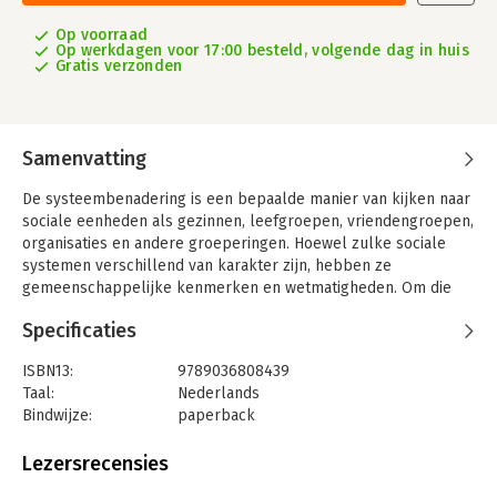
Op voorraad
Op werkdagen voor 17:00 besteld, volgende dag in huis
Gratis verzonden
Samenvatting
De systeembenadering is een bepaalde manier van kijken naar
sociale eenheden als gezinnen, leefgroepen, vriendengroepen,
organisaties en andere groeperingen. Hoewel zulke sociale
systemen verschillend van karakter zijn, hebben ze
gemeenschappelijke kenmerken en wetmatigheden. Om die
gemeenschappelijke kenmerken en wetmatigheden gaat het.
Specificaties
Dit boek legt verbindingen tussen de theorie en de praktijk
van de systeembenadering. In het theoretische deel wordt de
ISBN13:
9789036808439
lezer geïnformeerd over het begrip systeem, over de
Taal:
Nederlands
kenmerken van systemen en over de communicatie binnen
Bindwijze:
paperback
systemen. Het praktijkdeel is gewijd aan de verschillende
Aantal pagina's:
212
terreinen, waarbinnen de theorie wordt toegepast: gezinnen,
Uitgever:
Bohn Stafleu van Loghum
Lezersrecensies
leefgroepen, organisaties en wijken. Hier staat het praktisch
Druk:
3