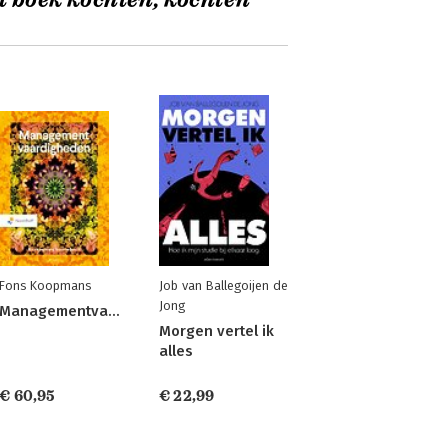
t boek kochten, kochten
Fons Koopmans
Job van Ballegoijen de
Jong
Managementvaardigheden
Morgen vertel ik
alles
€ 60,95
€ 22,99