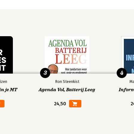
3
4
izen
Ron Steenkist
Ma
in je MT
Agenda Vol, Batterij Leeg
Infor
24,50
2