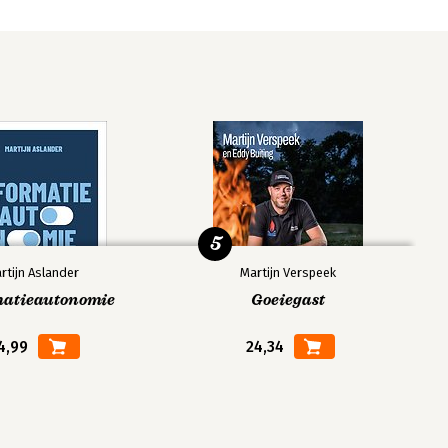
5
rtijn Aslander
Martijn Verspeek
matieautonomie
Goeiegast
4,99
24,34