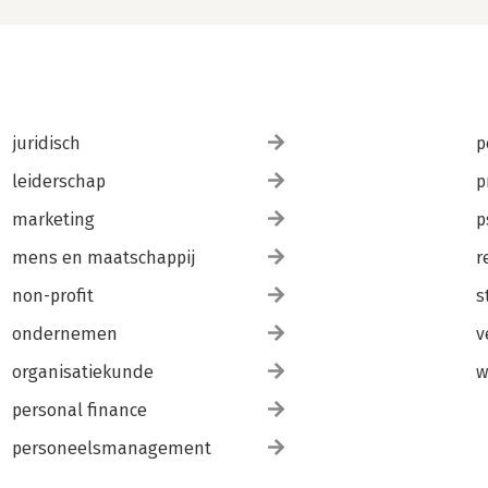
juridisch
p
leiderschap
p
marketing
p
mens en maatschappij
r
non-profit
s
ondernemen
v
organisatiekunde
w
personal finance
personeelsmanagement