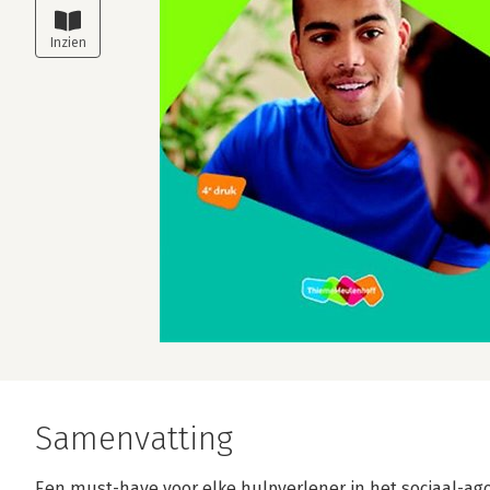
Samenvatting
Een must-have voor elke hulpverlener in het sociaal-ag