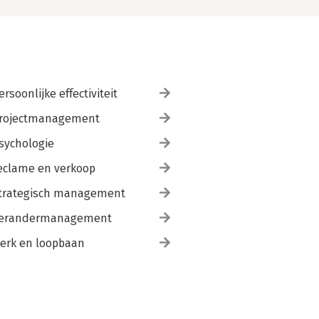
ersoonlijke effectiviteit
rojectmanagement
sychologie
eclame en verkoop
trategisch management
erandermanagement
erk en loopbaan