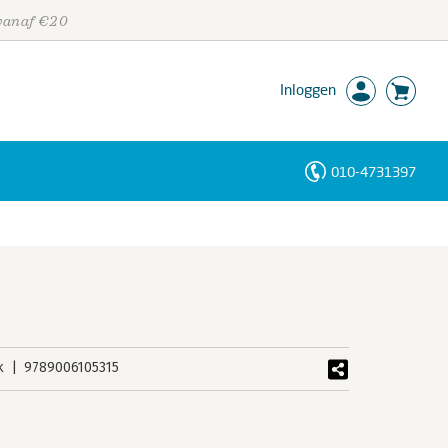
 vanaf €20
Inloggen
010-4731397
Personen
Trefwoorden
k
9789006105315