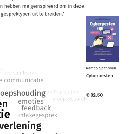
ken hebben me geïnspireerd om in deze
gesprektypen uit te breiden.'
Remco Spithoven
ek
roos van leary
Cyberpesten
e communicatie
roepshouding
zelfonthulling
€ 32,50
groepsgesprek
emoties
en
feedback
ie
intakegesprek
verlening