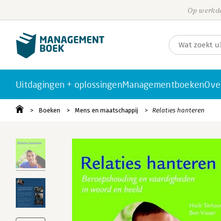
Op werkda
Uitdagingen + oplossingen
Managementboeken
Ove
Boeken
Mens en maatschappij
Relaties hanteren