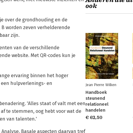
Anderen die di
ook
s je over de grondhouding en de
el B worden zeven verhelderende
aar zijn.
enten van de verschillende
ende website. Met QR-codes kun je
lange ervaring binnen het hoger
 een hulpverlenings- en
Jean Pierre Wilken
Handboek
steunend
benadering. 'Alles staat of valt met een
relationeel
handelen
t af te stemmen, oog hebt voor wat de
€ 62,50
en van talenten.'
le Analyse. Basale aspecten daarvan tref