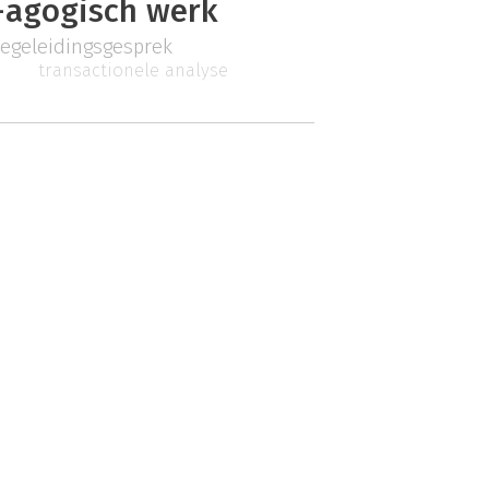
-agogisch werk
egeleidingsgesprek
transactionele analyse