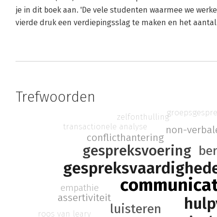
je in dit boek aan. 'De vele studenten waarmee we wer
vierde druk een verdiepingsslag te maken en het aantal 
Trefwoorden
groepsgespr
zelfonthulling
transactionele analyse
non-verbal
conflicthantering
gespreksvoering
be
gespreksvaardighed
communicat
empathie
assertiviteit
hulp
luisteren
roos van leary