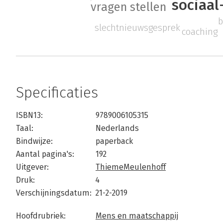
sociaal
vragen stellen
b
slechtnieuwsgesprek
coaching
Specificaties
ISBN13:
9789006105315
Taal:
Nederlands
Bindwijze:
paperback
Aantal pagina's:
192
Uitgever:
ThiemeMeulenhoff
Druk:
4
Verschijningsdatum:
21-2-2019
Hoofdrubriek:
Mens en maatschappij