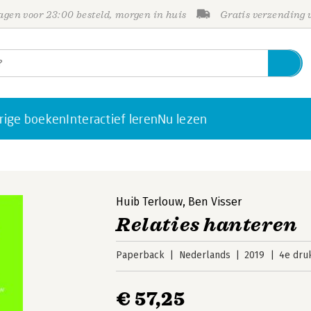
gen voor 23:00 besteld, morgen in huis
Gratis verzending
rige boeken
Interactief leren
Nu lezen
Huib Terlouw
,
Ben Visser
Relaties hanteren
Paperback
Nederlands
2019
4e dru
€ 57,25