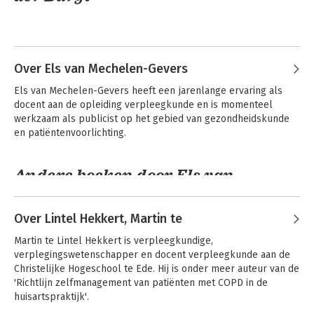
Over Els van Mechelen-Gevers
Els van Mechelen-Gevers heeft een jarenlange ervaring als 
docent aan de opleiding verpleegkunde en is momenteel 
werkzaam als publicist op het gebied van gezondheidskunde 
en patiëntenvoorlichting.
Andere boeken door Els van
Fysiologie
Specifieke
Mechelen-Gevers
doelgroepen voor
assisterenden
Over Lintel Hekkert, Martin te
Martin te Lintel Hekkert is verpleegkundige, 
verplegingswetenschapper en docent verpleegkunde aan de 
Christelijke Hogeschool te Ede. Hij is onder meer auteur van de 
'Richtlijn zelfmanagement van patiënten met COPD in de 
huisartspraktijk'.