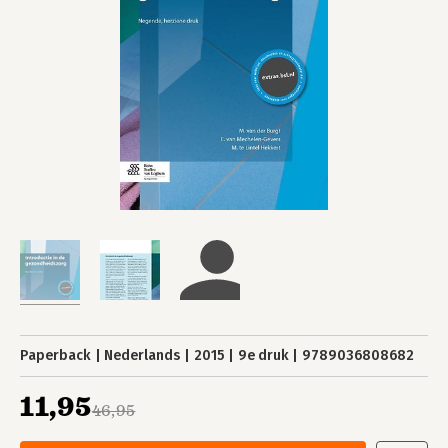
Paperback
Nederlands
2015
9e druk
9789036808682
11,95
46,95