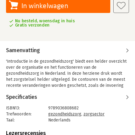
In winkelwagen
Nu besteld, woensdag in huis
Gratis verzonden
Samenvatting
'Introductie in de gezondheidszorg' biedt een helder overzicht
over de organisatie en het functioneren van de
gezondheidszorg in Nederland. In deze herziene druk wordt
het zorgstelsel helder uitgelegd. De contouren van de meest
recente veranderingen worden geschetst, zoals de invoering
van de Wet langdurige zorg als opvolger van de AWBZ en de
Specificaties
decentralisatie van de Jeugdzorg en Participatiewet. In de loop
van de komende jaren zal blijken hoe deze wetten zullen
ISBN13:
9789036808682
uitpakken.
Trefwoorden:
gezondheidszorg
,
zorgsector
Ketenzorg, vraagsturing en marktwerking in de zorg komen
Taal:
Nederlands
aan bod. Daarnaast worden verzekerde zorg, bekostiging, dbc's
Bindwijze:
paperback
en kostenbeheersing besproken. Ook wordt verhelderd in
Aantal pagina's:
280
Lezersrecensies