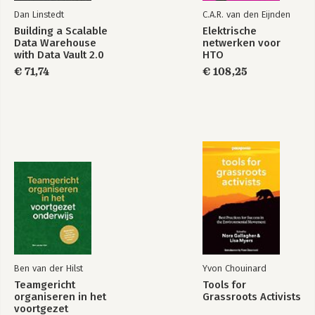
Dan Linstedt
C.A.R. van den Eijnden
Building a Scalable
Elektrische
Data Warehouse
netwerken voor
with Data Vault 2.0
HTO
Elektrotechniek
€ 71,74
€ 108,25
Ben van der Hilst
Yvon Chouinard
Teamgericht
Tools for
organiseren in het
Grassroots Activists
voortgezet