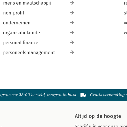
mens en maatschappij
r
non-profit
s
ondernemen
v
organisatiekunde
w
personal finance
personeelsmanagement
gen voor 23:00 besteld, morgen in huis
Gratis verzending
Altijd op de hoogte
Schrijf u in voor onze nie