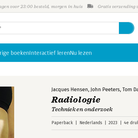
gen voor 23:00 besteld, morgen in huis
Gratis verzending
rige boeken
Interactief leren
Nu lezen
Jacques Hensen
,
John Peeters
,
Tom D
Radiologie
Techniek en onderzoek
Paperback
Nederlands
2023
4e dru