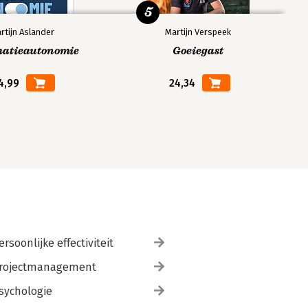
5
rtijn Aslander
Martijn Verspeek
matieautonomie
Goeiegast
4,99
24,34
ersoonlijke effectiviteit
rojectmanagement
sychologie