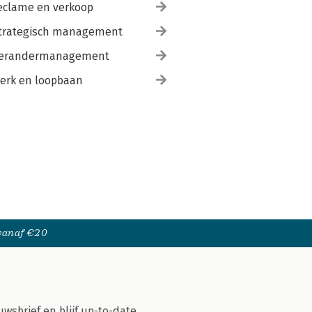
eclame en verkoop
trategisch management
erandermanagement
erk en loopbaan
 vanaf €20
uwsbrief en blijf up-to-date