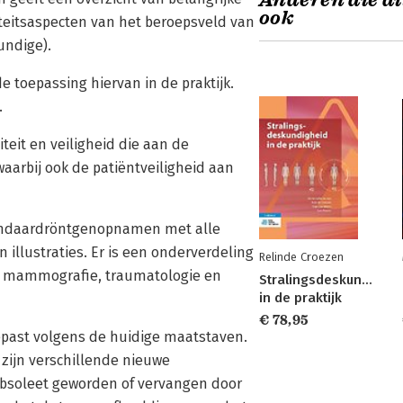
Anderen die di
ook
iteitsaspecten van het beroepsveld van
undige).
de toepassing hiervan in de praktijk.
.
teit en veiligheid die aan de
arbij ook de patiëntveiligheid aan
standaardröntgenopnamen met alle
illustraties. Er is een onderverdeling
Relinde Croezen
or mammografie, traumatologie en
Stralingsdeskundighei
in de praktijk
€ 78,95
gepast volgens de huidige maatstaven.
zijn verschillende nieuwe
bsoleet geworden of vervangen door