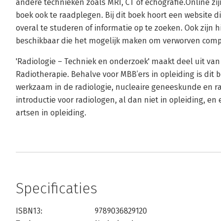
andere technieken zoals MRI, CT of echografie.Online zi
boek ook te raadplegen. Bij dit boek hoort een website d
overal te studeren of informatie op te zoeken. Ook zijn 
beschikbaar die het mogelijk maken om verworven compe
'Radiologie – Techniek en onderzoek' maakt deel uit va
Radiotherapie. Behalve voor MBB’ers in opleiding is dit b
werkzaam in de radiologie, nucleaire geneeskunde en ra
introductie voor radiologen, al dan niet in opleiding, e
artsen in opleiding.
Specificaties
ISBN13:
9789036829120