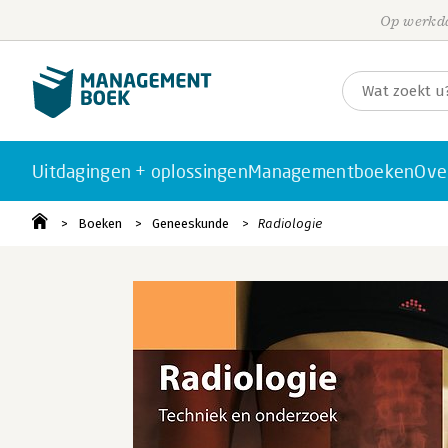
Op werkda
Uitdagingen + oplossingen
Managementboeken
Ove
Boeken
Geneeskunde
Radiologie