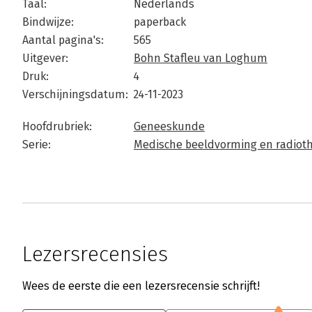
Taal:
Nederlands
Bindwijze:
paperback
Aantal pagina's:
565
Uitgever:
Bohn Stafleu van Loghum
Druk:
4
Verschijningsdatum:
24-11-2023
Hoofdrubriek:
Geneeskunde
Serie:
Medische beeldvorming en radioth
Lezersrecensies
Wees de eerste die een lezersrecensie schrijft!