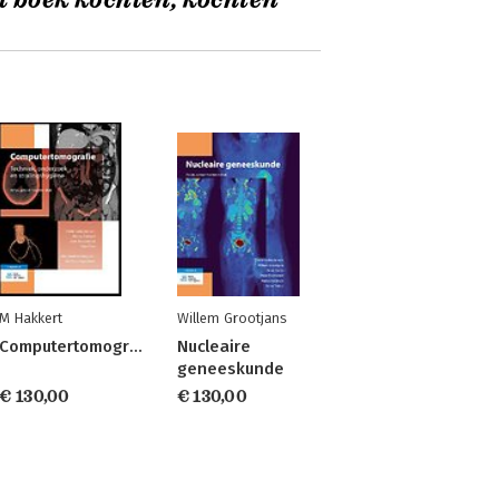
t boek kochten, kochten
M Hakkert
Willem Grootjans
d
Computertomografie
Nucleaire
geneeskunde
€ 130,00
€ 130,00