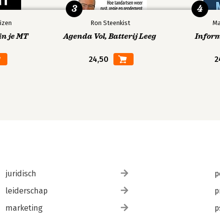
3
4
izen
Ron Steenkist
Ma
in je MT
Agenda Vol, Batterij Leeg
Infor
24,50
2
juridisch
p
leiderschap
p
marketing
p