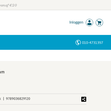
 vanaf €20
Inloggen
010-4731397
Personen
Trefwoorden
am
k
9789036829120