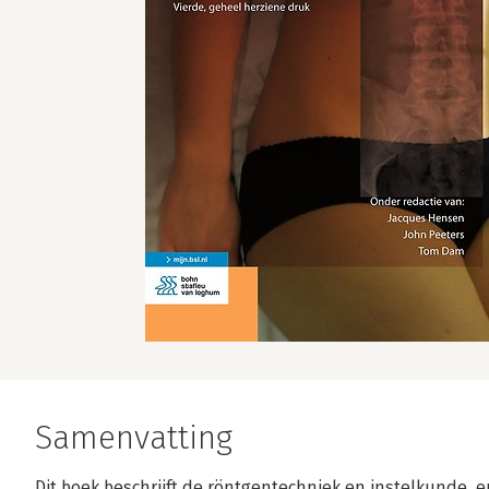
Samenvatting
Dit boek beschrijft de röntgentechniek en instelkunde, e