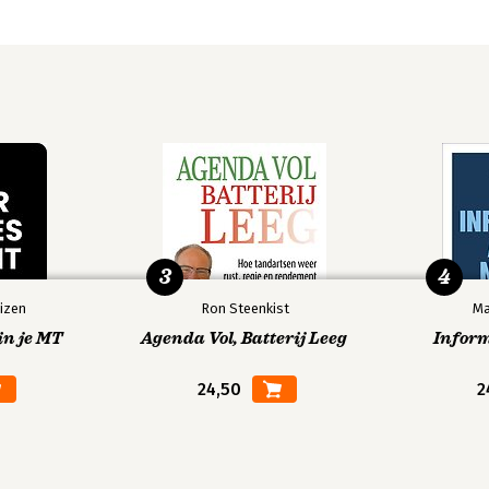
3
4
izen
Ron Steenkist
Ma
in je MT
Agenda Vol, Batterij Leeg
Infor
24,50
2