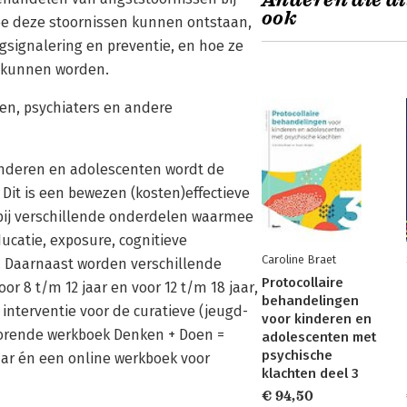
Anderen die di
ook
hoe deze stoornissen kunnen ontstaan,
signalering en preventie, en hoe ze
 kunnen worden.
en, psychiaters en andere
kinderen en adolescenten wordt de
it is een bewezen (kosten)effectieve
n bij verschillende onderdelen waarmee
ucatie, exposure, cognitieve
Caroline Braet
c. Daarnaast worden verschillende
Protocollaire
r 8 t/m 12 jaar en voor 12 t/m 18 jaar,
behandelingen
interventie voor de curatieve (jeugd-
voor kinderen en
ehorende werkboek Denken + Doen =
adolescenten met
psychische
aar én een online werkboek voor
klachten deel 3
€ 94,50