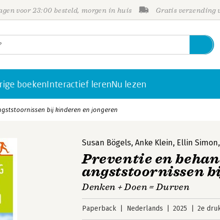
gen voor 23:00 besteld, morgen in huis
Gratis verzending
rige boeken
Interactief leren
Nu lezen
gststoornissen bij kinderen en jongeren
Susan Bögels
,
Anke Klein
,
Ellin Simon
Preventie en behan
angststoornissen b
Denken + Doen = Durven
Paperback
Nederlands
2025
2e dru