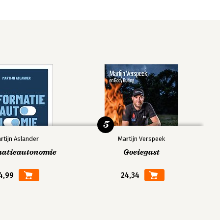
5
rtijn Aslander
Martijn Verspeek
matieautonomie
Goeiegast
4,99
24,34