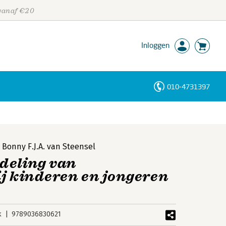
 vanaf €20
Inloggen
010-4731397
Personen
Trefwoorden
,
Bonny F.J.A. van Steensel
deling van
ij kinderen en jongeren
k
9789036830621