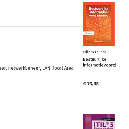
Willem Leijnse
Bestuurlijke
informatievoorziening
eer
,
netwerkbeheer
,
LAN (local Area
€ 75,95