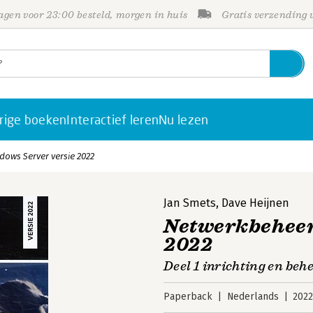
gen voor 23:00 besteld, morgen in huis
Gratis verzending
rige boeken
Interactief leren
Nu lezen
ows Server versie 2022
Jan Smets
,
Dave Heijnen
Netwerkbeheer
2022
Deel 1 inrichting en beh
Paperback
Nederlands
202