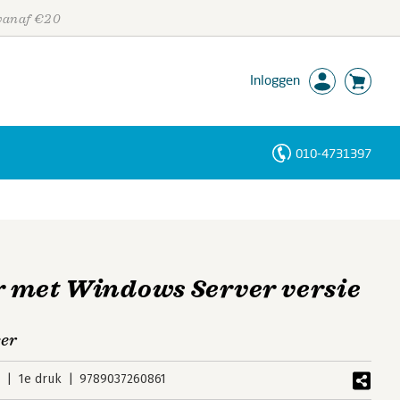
 vanaf €20
Inloggen
010-4731397
Personen
Trefwoorden
 met Windows Server versie
eer
2
1e druk
9789037260861