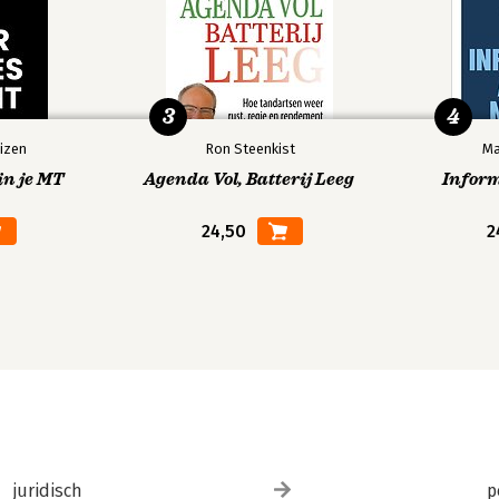
3
4
izen
Ron Steenkist
Ma
in je MT
Agenda Vol, Batterij Leeg
Infor
24,50
2
juridisch
p