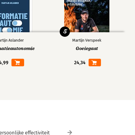
5
rtijn Aslander
Martijn Verspeek
matieautonomie
Goeiegast
4,99
24,34
ersoonlijke effectiviteit