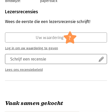
Bindwijze:
paperback
doet.
Aantal pagina's:
256
Uitgever:
Singel Uitgevers
Lezersrecensies
Druk:
1
Verschijningsdatum:
10-12-2024
Wees de eerste die een lezersrecensie schrijft!
Hoofdrubriek:
Literatuur en romans
?
Uw waardering
Log in om uw waardering te geven
Schrijf een recensie
Lees ons recensiebeleid
Vaak samen gekocht