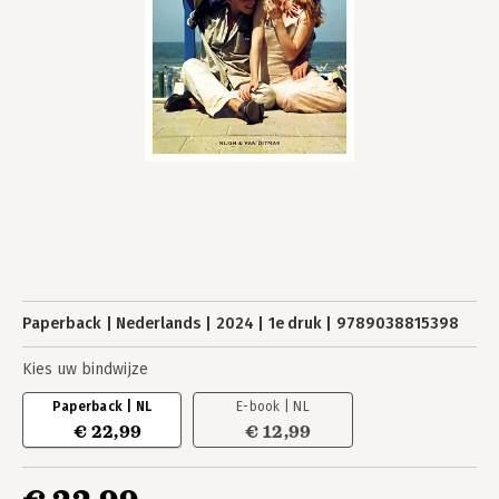
Paperback
Nederlands
2024
1e druk
9789038815398
Kies uw bindwijze
Paperback | NL
E-book | NL
€ 22,99
€ 12,99