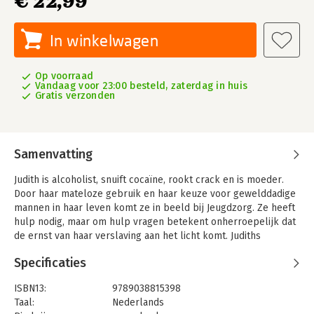
€ 22,99
In winkelwagen
Op voorraad
Vandaag voor 23:00 besteld, zaterdag in huis
Gratis verzonden
Samenvatting
Judith is alcoholist, snuift cocaïne, rookt crack en is moeder.
Door haar mateloze gebruik en haar keuze voor gewelddadige
mannen in haar leven komt ze in beeld bij Jeugdzorg. Ze heeft
hulp nodig, maar om hulp vragen betekent onherroepelijk dat
de ernst van haar verslaving aan het licht komt. Judiths
grootste angst is dat haar kinderen uit huis worden geplaatst.
Specificaties
Dit is het waargebeurde verhaal van Judith Blok. Een verslag
van een leven in sneltreinvaart langs de afgrond. Zo dicht op
ISBN13:
9789038815398
de huid, dat het eronder kruipt. Zo eerlijk, dat je weg wilt
Taal:
Nederlands
kijken. Maar ook zo grappig en hartverwarmend, dat je dat niet