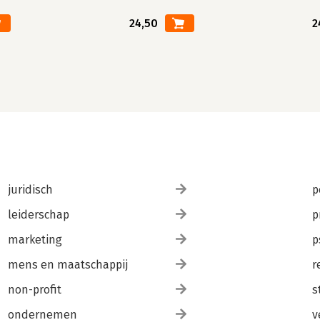
24,50
2
juridisch
p
leiderschap
p
marketing
p
mens en maatschappij
r
non-profit
s
ondernemen
v