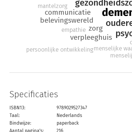
gezondheidsz
mantelzorg
demen
communicatie
belevingswereld
ouder
zorg
empathie
psy
verpleeghuis
menselijke wa
persoonlijke ontwikkeling
menseli
Specificaties
ISBN13:
9789029527347
Taal:
Nederlands
Bindwijze:
paperback
Aantal pagina's:
216