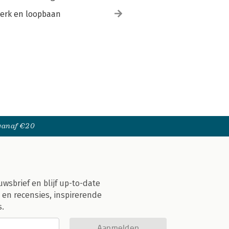
erk en loopbaan
 vanaf €20
uwsbrief en blijf up-to-date
 en recensies, inspirerende
s.
Aanmelden