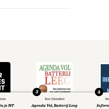
3
4
izen
Ron Steenkist
Ma
in je MT
Agenda Vol, Batterij Leeg
Infor