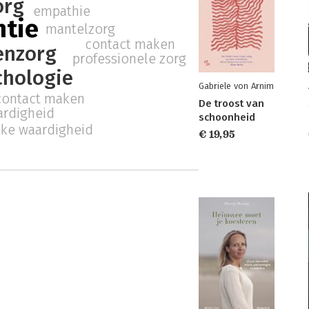
org
empathie
tie
mantelzorg
contact maken
enzorg
professionele zorg
chologie
Gabriele von Arnim
contact maken
De troost van
ardigheid
schoonheid
jke waardigheid
€ 19,95