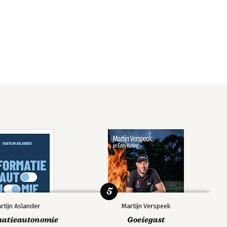
5
rtijn Aslander
Martijn Verspeek
matieautonomie
Goeiegast