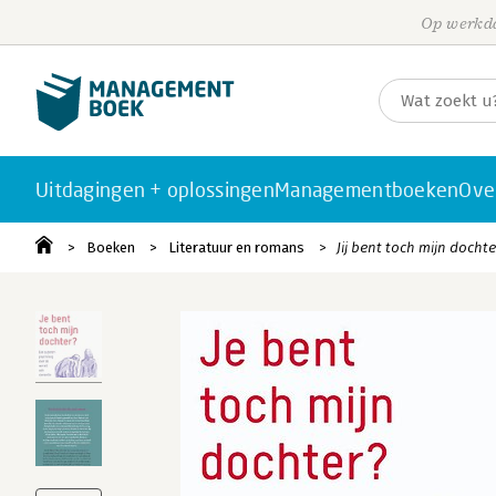
Op werkda
Uitdagingen + oplossingen
Managementboeken
Ove
Boeken
Literatuur en romans
Jij bent toch mijn dochte