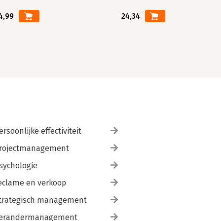
4,99
24,34
ersoonlijke effectiviteit
rojectmanagement
sychologie
eclame en verkoop
trategisch management
erandermanagement