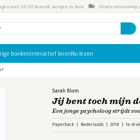
gen voor 23:00 besteld, morgen in huis
Gratis verzending
rige boeken
Interactief leren
Nu lezen
r?
Sarah Blom
Jij bent toch mijn 
Een jonge psycholoog strijdt v
Paperback
Nederlands
2018
1e dru