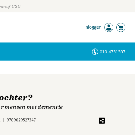
 vanaf €20
Inloggen
010-4731397
Personen
Trefwoorden
dochter?
oor mensen met dementie
k
9789029527347