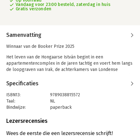
Op voorraad
Vandaag voor 23:00 besteld, zaterdag in huis
Gratis verzonden
Samenvatting
Winnaar van de Booker Prize 2025
Het leven van de Hongaarse István begint in een
appartementencomplex in de jaren tachtig en voert hem langs
de loopgraven van Irak, de achterkamers van Londense
nachtclubs en de marmeren foyers van de superrijken. Steeds
opnieuw belandt hij op een kruispunt, zonder zelf een richting
Specificaties
te kiezen. Van jonge minnaar tot soldaat, van uitsmijter tot
bodyguard, van echtgenoot tot weduwnaar – Het vlees is het
ISBN13:
9789038815572
portret van een man die door het leven wordt voortgestuwd,
Taal:
NL
machteloos tegenover zijn verlangens, zijn verleden en het
Bindwijze:
paperback
toeval dat hem vormt.
Aantal pagina's:
344
Uitgever:
Nijgh & Van Ditmar
Lezersrecensies
Een prachtige roman over een man overvallen door het leven,
Druk:
1
ogenschijnlijk passief – en toch van begin tot eind aangrijpend.
Verschijningsdatum:
3-6-2025
Wees de eerste die een lezersrecensie schrijft!