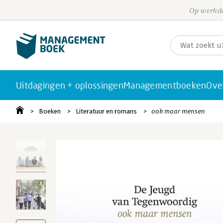
Op werkda
Uitdagingen + oplossingen
Managementboeken
Ove
Boeken
Literatuur en romans
ook maar mensen