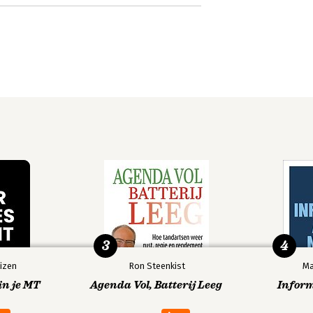
3
4
izen
Ron Steenkist
Ma
in je MT
Agenda Vol, Batterij Leeg
Infor