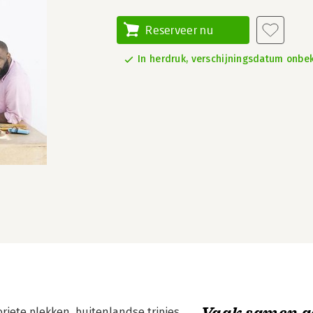
Reserveer nu
In herdruk, verschijningsdatum onbe
Vaak samen g
iete plekken, buitenlandse tripjes,