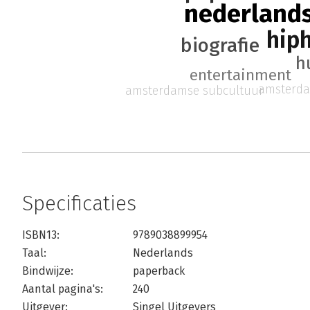
nederland
hip
biografie
h
entertainment
amsterda
amsterdamse subcultuur
Specificaties
ISBN13:
9789038899954
Taal:
Nederlands
Bindwijze:
paperback
Aantal pagina's:
240
Uitgever:
Singel Uitgevers