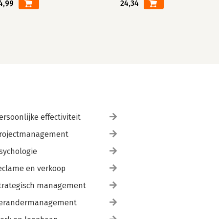
4,99
24,34
ersoonlijke effectiviteit
rojectmanagement
sychologie
eclame en verkoop
trategisch management
erandermanagement