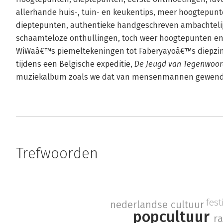
allerhande huis-, tuin- en keukentips, meer hoogtepun
dieptepunten, authentieke handgeschreven ambachtelij
schaamteloze onthullingen, toch weer hoogtepunten en
WiWaâ€™s piemeltekeningen tot Faberyayoâ€™s diepzinn
tijdens een Belgische expeditie,
De Jeugd van Tegenwoor
muziekalbum zoals we dat van mensenmannen gewend 
Trefwoorden
fest
nederlandse cultuur
popcultuur
r