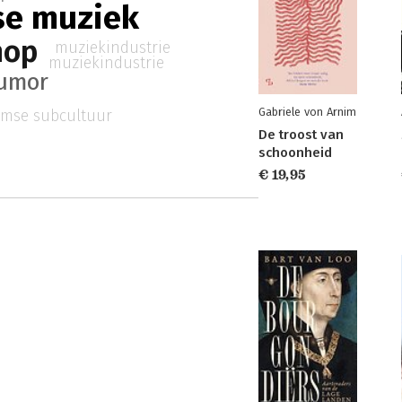
se muziek
hop
muziekindustrie
muziekindustrie
umor
Gabriele von Arnim
mse subcultuur
De troost van
schoonheid
€ 19,95