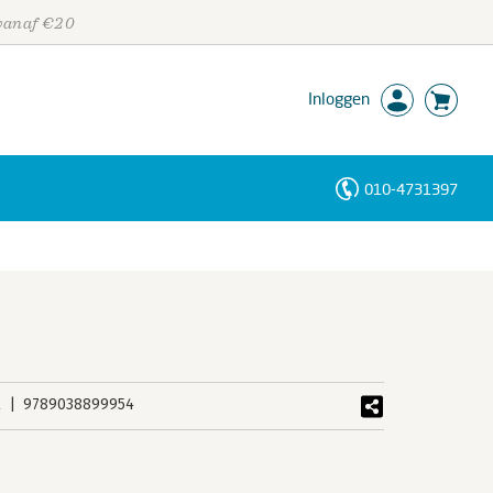
 vanaf €20
Inloggen
010-4731397
Personen
Trefwoorden
k
9789038899954