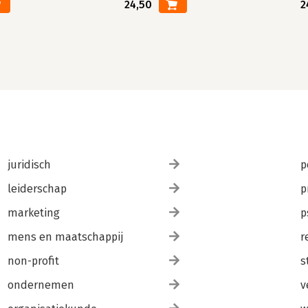
24,50
2
juridisch
p
leiderschap
p
marketing
p
mens en maatschappij
r
non-profit
s
ondernemen
v