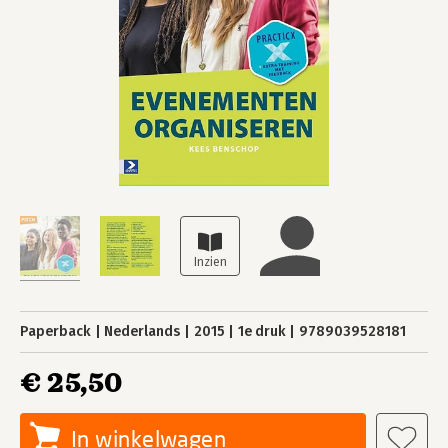
Paperback
Nederlands
2015
1e druk
9789039528181
€ 25,50
In winkelwagen