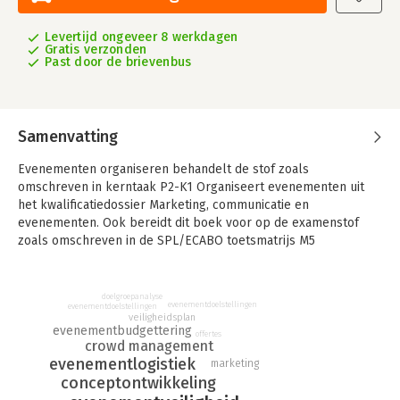
Levertijd ongeveer 8 werkdagen
Gratis verzonden
Past door de brievenbus
Samenvatting
Evenementen organiseren behandelt de stof zoals
omschreven in kerntaak P2-K1 Organiseert evenementen uit
het kwalificatiedossier Marketing, communicatie en
evenementen. Ook bereidt dit boek voor op de examenstof
zoals omschreven in de SPL/ECABO toetsmatrijs M5
Evenementeninstrumentarium en veiligheidsvoorschriften. Het
boek legt, samen met de rest van deze methode, ook een
stevige basis om studenten door te laten stomen naar het
doelgroepanalyse
evenementdoelstellingen
evenementdoelstellingen
NIMA-A diploma.
veiligheidsplan
evenementbudgettering
offertes
Pitch is een methode voor commerciële opleidingen in het
crowd management
mbo. Bij het ontwikkelen stonden overzichtelijkheid en
evenementlogistiek
marketing
begrijpelijkheid voorop: rustige vormgeving, heldere taal,
conceptontwikkeling
duidelijke structuur, margewoorden, onthoudblokjes voor het