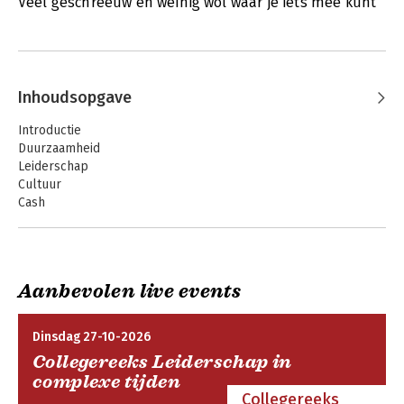
Veel geschreeuw en weinig wol waar je iets mee kunt
Inhoudsopgave
Introductie
Duurzaamheid
Leiderschap
Cultuur
Cash
Conversatie
Over de auteurs
Bronnen
Bibliografie
Aanbevolen live events
Noten
MBA in 80 minutes Live!
Dinsdag 27-10-2026
Collegereeks Leiderschap in
complexe tijden
Collegereeks