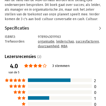
Aan de hand van de MBA-tornado worden alle belangrijke
onderwerpen besproken. Dit boek gaat over succes; als leider,
als manager en in organisatorische zin, maar ook het zeker
stellen van de toekomst van onze planeet speelt mee. Verder
komen de 3 c's aan bod: cultuur conversatie en cash. Cultuur:
wat brengt organisaties samen en hoe betrekt u mensen bij uw
Specificaties
bedrijf? Conversatie: hoe praat u met uw markt en uw klanten?
Cash: met onderwerpen als financiën, boekhouden,
ISBN13:
9789043019163
leveranciersketens en economie.
Trefwoorden:
organisatie
,
leiderschap
,
succesfactoren
,
Gedurende het traject zijn er nog minimodules over strategie,
duurzaamheid
,
MBA
ethiek, timemanagement, economie, statistiek en
Taal:
Nederlands
neuromarketing.
Bindwijze:
paperback
Lezersrecensies
(2)
Aantal pagina's:
176
4.0
Uitgever:
Pearson Education NL
3 stemmen
Druk:
1
van de 5
Verschijningsdatum:
18-11-2009
2
Hoofdrubriek:
Organisatiekunde
0
0
1
0