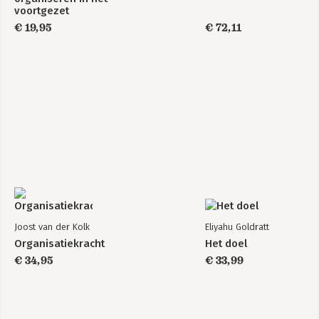
voortgezet
onderwijs
€ 19,95
€ 72,11
Joost van der Kolk
Eliyahu Goldratt
Organisatiekracht
Het doel
€ 34,95
€ 33,99