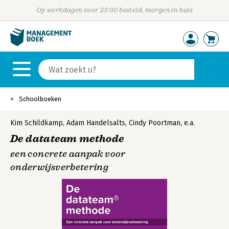
Op werkdagen voor 23:00 besteld, morgen in huis
Schoolboeken
Kim Schildkamp
,
Adam Handelsalts
,
Cindy Poortman
,
e.a.
De datateam methode
een concrete aanpak voor
onderwijsverbetering