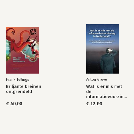
Frank Tellings
Anton Greve
Briljante breinen
Wat is er mis met
ontgrendeld
de
informatievoorziening
in Nederland ?
€ 49,95
€ 12,95