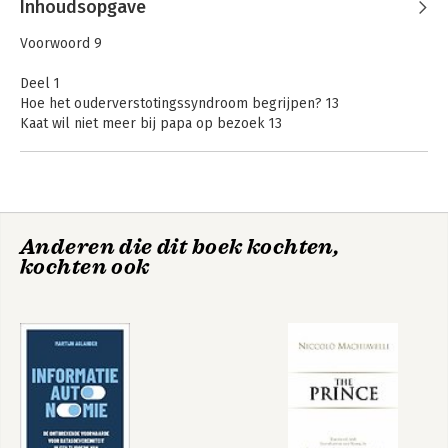
Inhoudsopgave
Voorwoord 9
Deel 1
Hoe het ouderverstotingssyndroom begrijpen? 13
Kaat wil niet meer bij papa op bezoek 13
Hoofdstuk 1
Wat is het ouderverstotingssyndroom? 17
1 Kinder-psychiatrische stoornis 17
2 Loyaliteitsconflict van de ergste soort 21
Anderen die dit boek kochten,
3 Vorm van kindermishandeling 25
kochten ook
4 Vechtscheiding 26
5 Gevolgen van het ouderverstotingssyndroom 27
Hoofdstuk 2
Het ouderverstotingssyndroom anders bekijken? 29
1 Vervreemding versus het PAS 29
2 Kritiek op de kritiek 33
3 PAS en vervreemding 34
4 Diagnose? 37