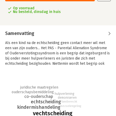
Op voorraad
Nu besteld, dinsdag in huis
Samenvatting
Als een kind na de echtscheiding geen contact meer wil met
een van zijn ouders... Het PAS - Parental Alienation Syndrome
of Ouderverstotingssyndroom is een begrip dat ingeburgerd is
bij onder meer hulpverleners en juristen die zich met
echtscheiding bezighouden. Niettemin wordt het begrip ook
bekritiseerd. Het ouderverstotingssyndroom is niet alleen
moeilijk te definiëren, het is nog veel moeilijker vast te stellen
en te behandelen. Het komt voor bij heel wat vechtscheidingen
en mag beschouwd worden als een van de ergste
juridische maatregelen
loyaliteitsconflicten en zelfs als een vorm van
ouderschapsbemiddeling
hulpverlening
kindermishandeling.
co-ouderschap
demoniseren
echtscheiding
familierecht
Hoe kan het ouderverstotingssyndroom worden vastgesteld?
bezoekregeling
kindermishandeling
Zijn er juridische of psychologische oplossingen? En omdat de
vechtscheiding
ouders, de ex-partners, veruit het grootste aandeel hebben in