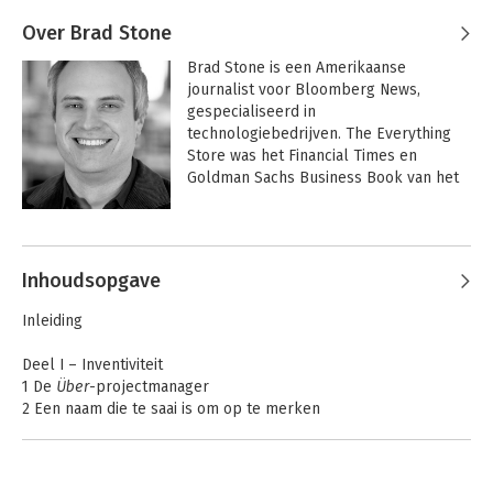
Over Brad Stone
Brad Stone is een Amerikaanse 
journalist voor Bloomberg News, 
gespecialiseerd in 
technologiebedrijven. The Everything 
Store was het Financial Times en 
Goldman Sachs Business Book van het 
jaar.
Andere boeken door Brad Stone
Inhoudsopgave
Inleiding
Deel I – Inventiviteit
1 De
Über
-projectmanager
2 Een naam die te saai is om op te merken
3 Cowboys en killers
4 Een jaar om door het stof te gaan
5 ‘Democratie gaat dood in duisternis’