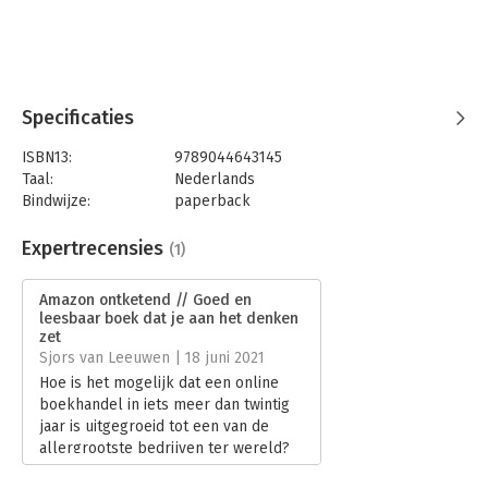
Specificaties
ISBN13:
9789044643145
Taal:
Nederlands
Bindwijze:
paperback
Aantal pagina's:
496
Uitgever:
Prometheus
Expertrecensies
(1)
Druk:
1
Verschijningsdatum:
19-5-2021
Amazon ontketend // Goed en
leesbaar boek dat je aan het denken
Hoofdrubriek:
Ondernemen
zet
Sjors van Leeuwen | 18 juni 2021
Hoe is het mogelijk dat een online
boekhandel in iets meer dan twintig
jaar is uitgegroeid tot een van de
allergrootste bedrijven ter wereld?
Amazon is het meest winstgevende