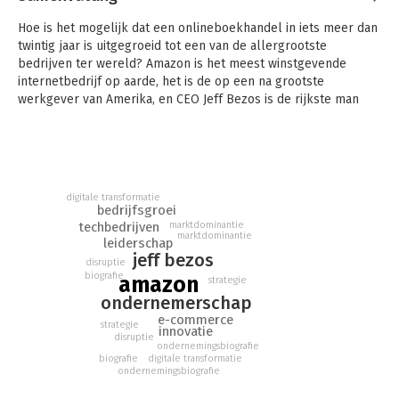
Hoe is het mogelijk dat een onlineboekhandel in iets meer dan
twintig jaar is uitgegroeid tot een van de allergrootste
bedrijven ter wereld? Amazon is het meest winstgevende
internetbedrijf op aarde, het is de op een na grootste
werkgever van Amerika, en CEO Jeff Bezos is de rijkste man
van onze planeet.
Amazon verkoopt zo ongeveer alles, het maakt eigen films en
tv-series, produceert eigen technologie, en het is
tegenwoordig ook de eigenaar van een van de beste kranten
digitale transformatie
van Amerika, The Washington Post.
bedrijfsgroei
techbedrijven
marktdominantie
Brad Stone volgt Amazon al vanaf het allereerste begin en
marktdominantie
leiderschap
publiceerde er in 2013 al een boek over. Maar met name de
jeff bezos
disruptie
afgelopen acht jaar zijn de groei en invloed van Amazon nog
biografie
amazon
strategie
groter geworden, ook dankzij corona. Stone vertelt het
ondernemerschap
alomvattende verhaal van deze gigantische onderneming, en
e-commerce
durft daarbij de ultieme vraag te stellen: is Amazon goed voor
strategie
innovatie
ons?
disruptie
ondernemingsbiografie
biografie
digitale transformatie
ondernemingsbiografie