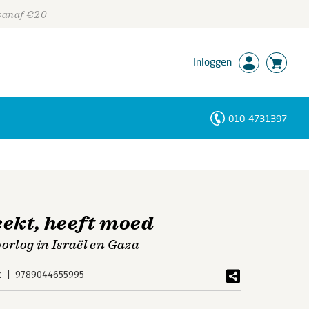
 vanaf €20
Inloggen
010-4731397
Personen
Trefwoorden
eekt, heeft moed
oorlog in Israël en Gaza
k
9789044655995