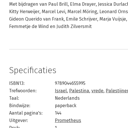
Met bijdragen van Paul Brill, Elma Drayer, Jessica Durla
Kitty Herweijer, Marcel Levi, Marcel Möring, Leonard Ornst
Gideon Querido van Frank, Emile Schrijver, Marja Vuijsje
Femmetje de Wind en Judith Zilversmit
Specificaties
ISBN13:
9789044655995
Trefwoorden:
Israel
,
Palestina
,
vrede
,
Palestijne
Taal:
Nederlands
Bindwijze:
paperback
Aantal pagina's:
144
Uitgever:
Prometheus
Druk:
1