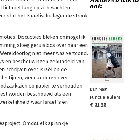
Anderen die di
ook
liet niet lang op zich wachten.
rdat het Israëlische leger de strook
moties. Discussies bleken onmogelijk
temming sloeg geruisloos over naar een
 Wereldoorlog niet meer was vertoond.
ssays en beschouwingen gebundeld van
en schrijven over Israël en de
Palestijnen, weer anderen over
noodzaak zich op papier te verhouden
Bart Maat
 best worden beschouwd als een
Functie elders
rkelijkheid waar Israëli’s en
€ 31,25
esproject. Omdat elk sprankje