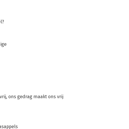
l?
ige
rij, ons gedrag maakt ons vrij
aasappels