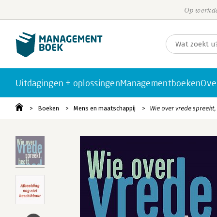
Op werkda
Uitdagingen + oplossingen
Managementboeken
Ove
Boeken
Mens en maatschappij
Wie over vrede spreekt