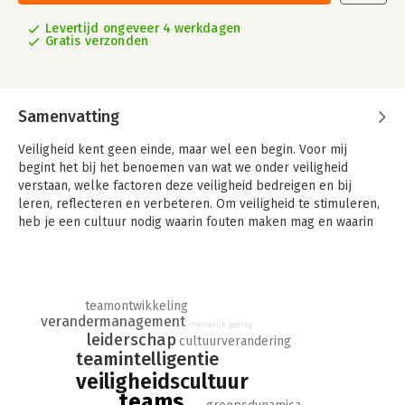
Levertijd ongeveer 4 werkdagen
Gratis verzonden
Samenvatting
Veiligheid kent geen einde, maar wel een begin. Voor mij
begint het bij het benoemen van wat we onder veiligheid
verstaan, welke factoren deze veiligheid bedreigen en bij
leren, reflecteren en verbeteren. Om veiligheid te stimuleren,
heb je een cultuur nodig waarin fouten maken mag en waarin
we stoppen met wijzen naar de ander.
In dit boek licht ik toe wat de positieve effecten zijn van een
lerende cultuur op veiligheid in teams. Het voert in vogelvlucht
teamontwikkeling
langs diverse belangrijke wetenschappelijke inzichten,
verandermanagement
aangevuld met praktijkverhalen. Tussendoor daag ik je uit om
menselijk gedrag
leiderschap
cultuurverandering
te reflecteren op je eigen gedrag, team en organisatie met
teamintelligentie
allerlei opdrachten.
veiligheidscultuur
Tot slot kun je veel van de praktijkverhalen beluisteren. Je
teams