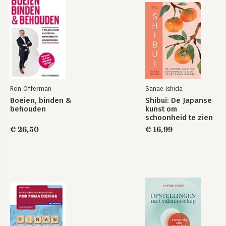
Ron Offerman
Sanae Ishida
Boeien, binden &
Shibui: De Japanse
behouden
kunst om
schoonheid te zien
in het ouder
€ 26,50
€ 16,99
worden