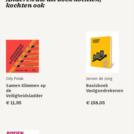
verandering op alle organisatieniveaus.
kochten ook
Veiligheidsladder
10. Psychologische veiligheid 84
veilig klimaat?
11. Secure base leadership 106
Orly Polak
Jeroen de Jong
Samen Klimmen op
Basisboek
de
Vastgoedrekenen
Begrijpen en
Uitglijders
Veiligheidsladder
bouwen aan
veiligheid & cultuur
€ 11,95
€ 158,05
Bekijk alle boeken