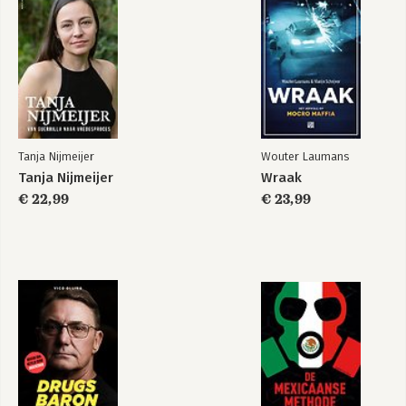
13. Bestrijding van Bolle Jos en zijn verwanten
14. Op de vlucht: waar houdt Bolle Jos zich schuil?
Persoonsnamenregister
Tanja Nijmeijer
Wouter Laumans
Tanja Nijmeijer
Wraak
€ 22,99
€ 23,99
Bolle Jos
De zaak Ridouan T.
Bekijk alle boeken