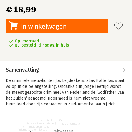
€ 18,99
In winkelwagen
Op voorraad
Nu besteld, dinsdag in huis
Samenvatting
De criminele nieuwlichter Jos Leijdekkers, alias Bolle Jos, staat
volop in de belangstelling. Ondanks zijn jonge leeftijd wordt
de meest gezochte crimineel van Nederland de ‘Godfather van
het Zuiden’ genoemd. Hoogmoed is hem niet vreemd:
beïnvloed door zijn contacten in Zuid-Amerika laat hij zich
graag aanspreken met zijn bijnamen El Presidente of El
Ganador, ‘de winnaar’. Al meer dan drie jaar is hij voortvluchtig.
criminele carrière
Zijn naam prijkt op de Most Wanted-lijst van Interpol.
internationale misdaad
criminele organisatie
criminele organisatie
internationale misdaad
witwassen
Wie is deze Bolle Jos, die in weerwil van zijn koosnaampje een