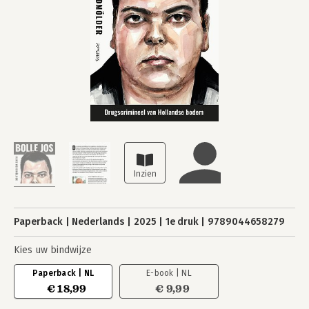
Paperback
Nederlands
2025
1e druk
9789044658279
Kies uw bindwijze
Paperback | NL
E-book | NL
€ 18,99
€ 9,99