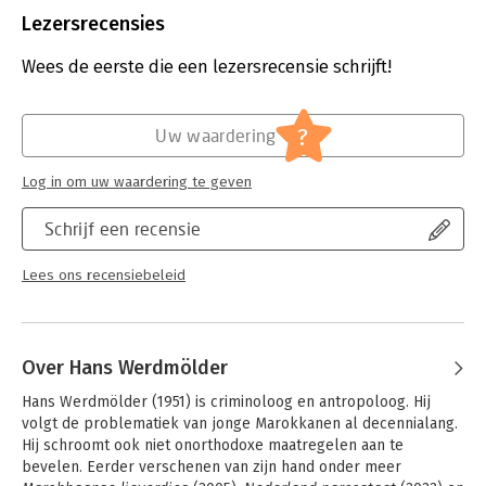
Uitgever:
Prometheus
Lezersrecensies
Druk:
1
Verschijningsdatum:
29-1-2025
Wees de eerste die een lezersrecensie schrijft!
Hoofdrubriek:
Mens en maatschappij
Jongbloed:
Strafrecht - Criminologie
?
Uw waardering
Log in om uw waardering te geven
Schrijf een recensie
Lees ons recensiebeleid
Over Hans Werdmölder
Hans Werdmölder (1951) is criminoloog en antropoloog. Hij 
volgt de problematiek van jonge Marokkanen al decennialang. 
Hij schroomt ook niet onorthodoxe maatregelen aan te 
bevelen. Eerder verschenen van zijn hand onder meer 