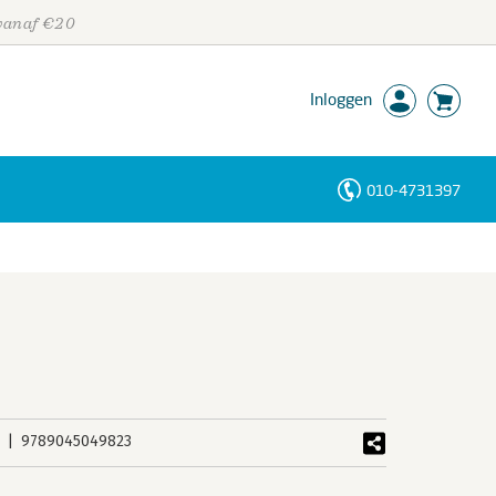
 vanaf €20
Inloggen
010-4731397
Personen
Trefwoorden
9789045049823