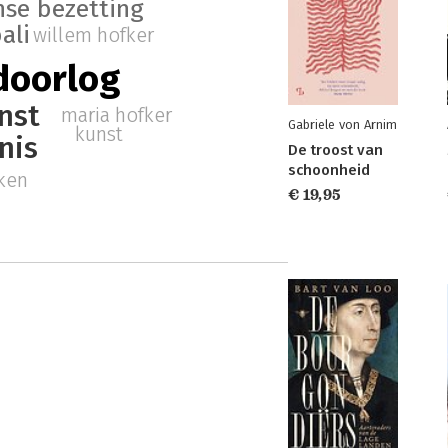
nse bezetting
ali
willem hofker
doorlog
nst
maria hofker
Gabriele von Arnim
kunst
nis
De troost van
schoonheid
ken
€ 19,95