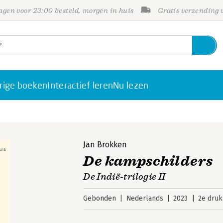
gen voor 23:00 besteld, morgen in huis
Gratis verzending
rige boeken
Interactief leren
Nu lezen
Jan Brokken
De kampschilders
De Indië-trilogie II
Gebonden
Nederlands
2023
2e druk