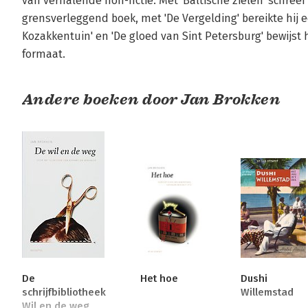
van verhalende non-fictie. Met 'Baltische zielen' schreef
grensverleggend boek, met 'De Vergelding' bereikte hij e
Kozakkentuin' en 'De gloed van Sint Petersburg' bewijst h
formaat.
Andere boeken door Jan Brokken
De
Het hoe
Dushi
schrijfbibliotheek
Willemstad
Wil en de weg