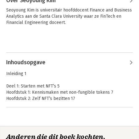
Over Seoyoung Kim
Seoyoung Kim is universitair hoofddocent Finance and Business 
Analytics aan de Santa Clara University waar ze FinTech en 
Financial Engineering doceert.
Introduction to
Ethereum For
Blockchain
Dummies
Inhoudsopgave
Technology
Inleiding 1
Deel 1: Starten met NFT’s 5
Bekijk alle boeken
Hoofdstuk 1: Kennismaken met non-fungible tokens 7
Hoofdstuk 2: Zelf NFT’s bezitten 17
Hoofdstuk 3: De toekomst van NFT’s 31
Deel 2: NFT’s kopen en verkopen 41
Hoofdstuk 4: Meedoen met het NFT-spel 43
Hoofdstuk 5: Investeren in NFT’s 63
Anderen die dit boek kochten,