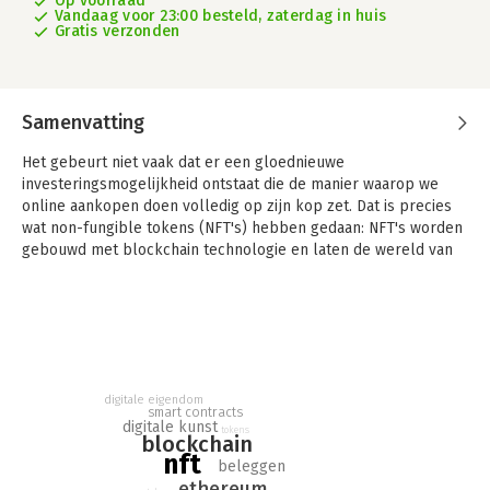
Op voorraad
Vandaag voor 23:00 besteld, zaterdag in huis
Gratis verzonden
Samenvatting
Het gebeurt niet vaak dat er een gloednieuwe
investeringsmogelijkheid ontstaat die de manier waarop we
online aankopen doen volledig op zijn kop zet. Dat is precies
wat non-fungible tokens (NFT's) hebben gedaan: NFT's worden
gebouwd met blockchain technologie en laten de wereld van
digitale investeringen op zijn grondvesten schudden.
In 'NFT's voor Dummies' vind je belangrijke antwoorden op
kritieke aspecten van het NFT-fenomeen. Je leert precies wat
een non-fungible token is, hoe je ze kunt vinden en zelfs hoe
je er zelf een kunt creëeren. Het boek is perfect voor
iedereen die wat wil leren over het kopen, verkopen en maken
digitale eigendom
smart contracts
van cryptocollectibles.
digitale kunst
tokens
blockchain
nft
beleggen
ethereum