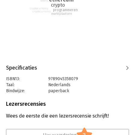
tokens
crypto
cryptocurrency
programmeren
cryptocurrency
marktplaatsen
Specificaties
ISBN13:
9789045358079
Taal:
Nederlands
Bindwijze:
paperback
Aantal pagina's:
275
Uitgever:
BBNC Uitgevers
Lezersrecensies
Druk:
1
Verschijningsdatum:
8-7-2022
Wees de eerste die een lezersrecensie schrijft!
Hoofdrubriek:
Personal finance
Serie:
Dummies (Nederlandstalig)
Uw waardering