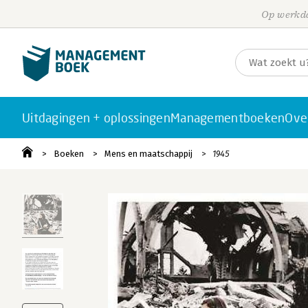
Op werkda
Uitdagingen + oplossingen
Managementboeken
Ove
Boeken
Mens en maatschappij
1945