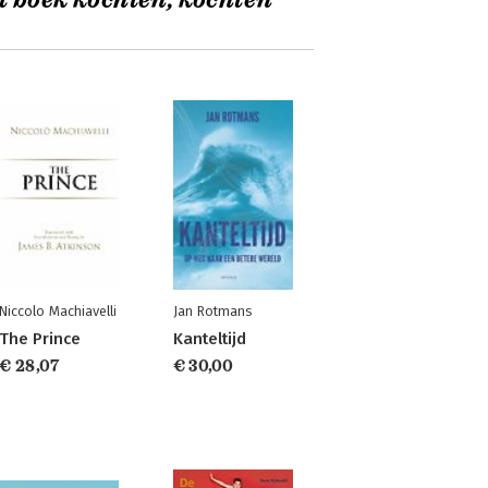
t boek kochten, kochten
Niccolo Machiavelli
Jan Rotmans
The Prince
Kanteltijd
€ 28,07
€ 30,00