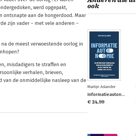
Anderen die di
ook
s ondergedoken, werd opgepakt,
en ontsnapte aan de hongerdood. Maar
de zijn vader – met vele anderen –
k na de meest verwoestende oorlog in
uinhopen?
n, misdadigers te straffen en
soonlijke verhalen, brieven,
 van de onmiddellijke nasleep van de
Martijn Aslander
Informatieautonomie
€ 24,99