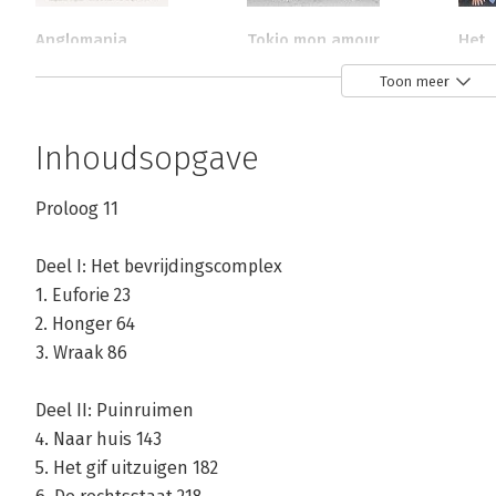
Anglomania
Tokio mon amour
Het
Chur
Toon meer
Bekijk alle boeken
Inhoudsopgave
Proloog 11
Deel I: Het bevrijdingscomplex
1. Euforie 23
2. Honger 64
3. Wraak 86
Deel II: Puinruimen
4. Naar huis 143
5. Het gif uitzuigen 182