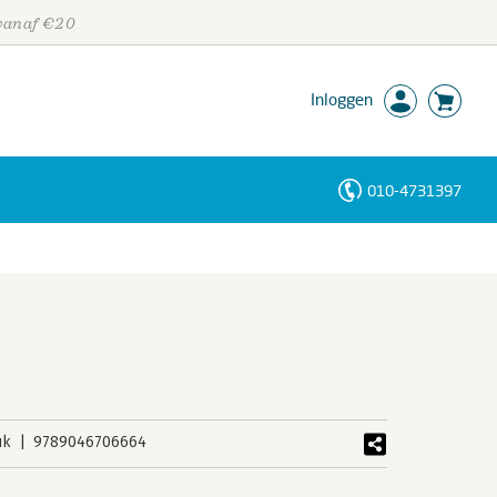
 vanaf €20
Inloggen
010-4731397
Personen
Trefwoorden
uk
9789046706664