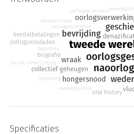
wereldpoli
oorlogseconomie
oorlogsverwerkin
demobilisatie
geschi
oorlogseconomie
bevrijding
herstelbetalingen
denazifica
tweede were
oorlogsmisdaden
bezetting
oorlogsge
biografie
wraak
sociale ontwrichting
naoorlog
collectief geheugen
wede
hongersnood
bezetting
vlu
wereldpolitiek
oral history
Specificaties