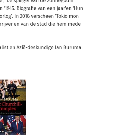
', 'De spiegel van de zonnegodin', 
 '1945. Biografie van een jaar'en 'Hun 
orlog'. In 2018 verscheen 'Tokio mon 
hrijver en van de stad die hem mede 
alist en Azië-deskundige Ian Buruma.