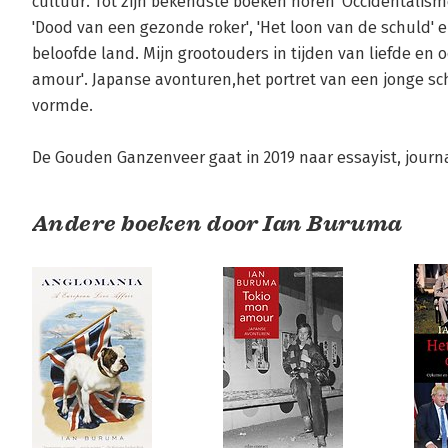
cultuur. Tot zijn bekendste boeken horen 'Occidentalisme
'Dood van een gezonde roker', 'Het loon van de schuld' en
beloofde land. Mijn grootouders in tijden van liefde en o
amour'. Japanse avonturen,het portret van een jonge sc
vormde.

De Gouden Ganzenveer gaat in 2019 naar essayist, journ
Andere boeken door Ian Buruma