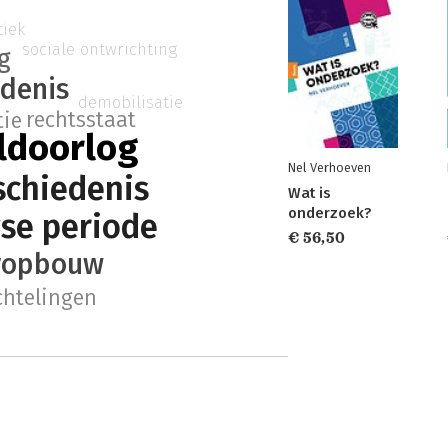
tiek
sociale ontwrichting
g
edenis
demobilisatie
rechtsstaat
tie
ldoorlog
Nel Verhoeven
schiedenis
Wat is
onderzoek?
se periode
€ 56,50
ropbouw
chtelingen