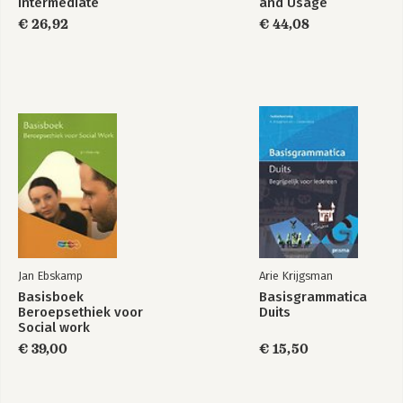
Intermediate
and Usage
Practice File &
€ 26,92
€ 44,08
Practice File CD
Pack
Jan Ebskamp
Arie Krijgsman
Basisboek
Basisgrammatica
Beroepsethiek voor
Duits
Social work
€ 39,00
€ 15,50