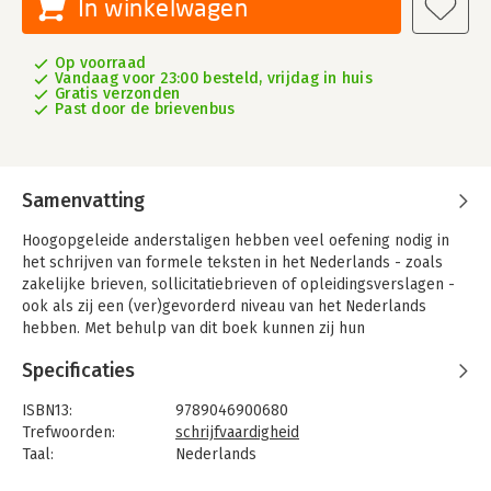
In winkelwagen
Op voorraad
Vandaag voor 23:00 besteld, vrijdag in huis
Gratis verzonden
Past door de brievenbus
Samenvatting
Hoogopgeleide anderstaligen hebben veel oefening nodig in
het schrijven van formele teksten in het Nederlands - zoals
zakelijke brieven, sollicitatiebrieven of opleidingsverslagen -
ook als zij een (ver)gevorderd niveau van het Nederlands
hebben. Met behulp van dit boek kunnen zij hun
schrijfvaardigheid verbeteren en meer zelfvertrouwen krijgen
Specificaties
in het schrijven.
'Nota Bene!' bestaat uit vier modules en een naslagwerk. De
ISBN13:
9789046900680
eerste drie modules zijn gericht op het proces van het
Trefwoorden:
schrijfvaardigheid
schrijven, de structuur van teksten, en de stijl. In de vierde
Taal:
Nederlands
module wordt de schrijfvorm 'brieven' behandeld. In het
Bindwijze:
paperback