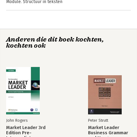
Module. Structuur in teksten
Module. Stijl
Module. Brieven
Deel 2: Naslagwerk
Anderen die dit boek kochten,
Bijlage: De afwerking van een werkstuk
kochten ook
Register
Controlevragen
Correctiemodel
John Rogers
Peter Strutt
Market Leader 3rd
Market Leader
Edition Pre-
Business Grammar