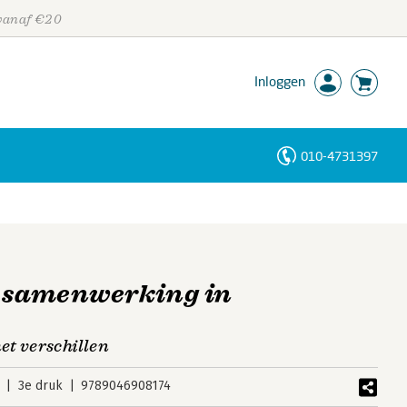
 vanaf €20
Inloggen
010-4731397
Personen
Trefwoorden
e samenwerking in
t verschillen
3e druk
9789046908174