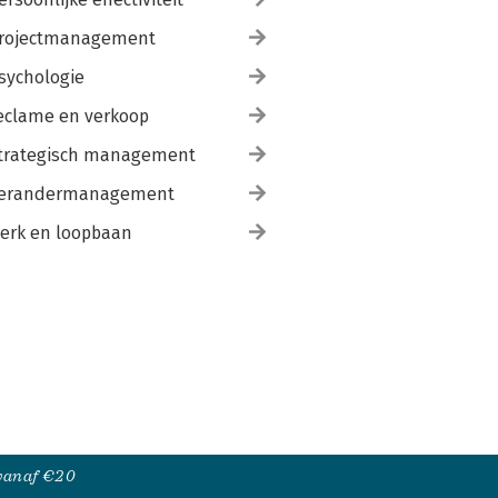
rojectmanagement
sychologie
eclame en verkoop
trategisch management
erandermanagement
erk en loopbaan
 vanaf €20