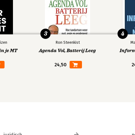
3
4
izen
Ron Steenkist
Ma
in je MT
Agenda Vol, Batterij Leeg
Infor
24,50
2
juridisch
p