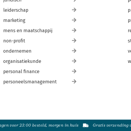
leiderschap
p
marketing
p
mens en maatschappij
r
non-profit
s
ondernemen
v
organisatiekunde
w
personal finance
personeelsmanagement
gen voor 23:00 besteld, morgen in huis
Gratis verzending