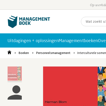
Op werkda
Uitdagingen + oplossingen
Managementboeken
Ove
Boeken
Personeelsmanagement
Interculturele same