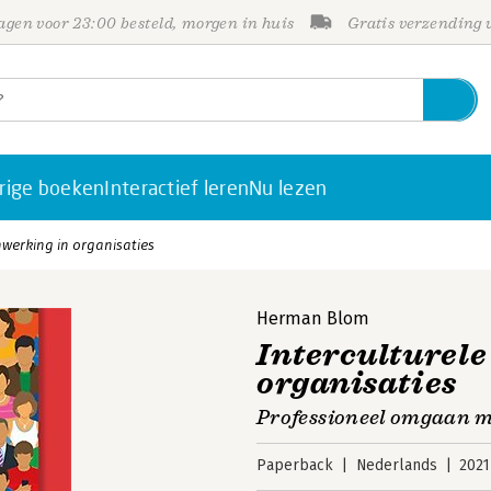
gen voor 23:00 besteld, morgen in huis
Gratis verzending
rige boeken
Interactief leren
Nu lezen
nwerking in organisaties
Herman Blom
Interculturel
organisaties
Professioneel omgaan me
Paperback
Nederlands
2021