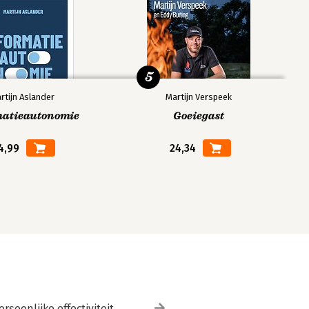
5
rtijn Aslander
Martijn Verspeek
matieautonomie
Goeiegast
4,99
24,34
ersoonlijke effectiviteit