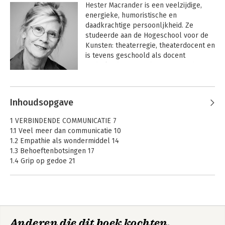
Hester Macrander 
is een veelzijdige, 
energieke, humoristische en 
daadkrachtige persoonljkheid. Ze 
studeerde aan de Hogeschool voor de 
Kunsten: theaterregie, theaterdocent en 
is tevens geschoold als docent 
Nederlands. Hester heeft tevens het 
langdurige pad (3 tot 5 jaar) gelopen 
Andere boeken door Hester
om internationaal gecertificeerd trainer 
Macrander
te worden in de 
Nonviolent 
Inhoudsopgave
Communication
, ook wel de 
Geweldloze, of Verbindende 
1 VERBINDENDE COMMUNICATIE 7
Communicatie. Dat is ze sinds 2016.

1.1 Veel meer dan communicatie 10
1.2 Empathie als wondermiddel 14
1.3 Behoeftenbotsingen 17
1.4 Grip op gedoe 21
Visie
1.5 Essenties 26
Hester heeft het boek 'Verbindend 
2 SPELEN MET HET MODEL 29
Communiceren, hoe dan? geschreven 
2.1 Het model en zelfverbinding 29
(2024) en het boek ‘Mediation met 
2.2 De behoeften als kern 40
Geweldloze Communicatie’ van de 
Anderen die dit boek kochten,
2.3 Het nut van gevoelens 45
Een conflict. En
Een conflict. En