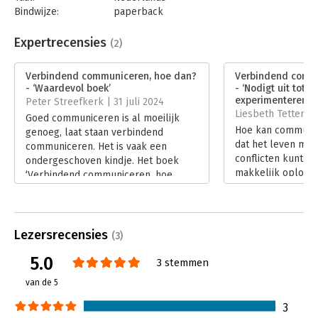
Bindwijze:
paperback
Aantal pagina's:
272
Uitgever:
Uitgeverij Thema
Expertrecensies
(2)
Druk:
1
Verschijningsdatum:
17-6-2024
Verbindend communiceren, hoe dan?
Verbindend commu
- ‘Waardevol boek’
- ‘Nodigt uit tot 
Hoofdrubriek:
Coaching en trainen
,
Leiderschap
experimenteren en
Peter Streefkerk | 31 juli 2024
Liesbeth Tettero |
Goed communiceren is al moeilijk
Hoe kan communic
genoeg, laat staan verbindend
dat het leven moo
communiceren. Het is vaak een
conflicten kunt v
ondergeschoven kindje. Het boek
makkelijk oploss
‘Verbindend communiceren, hoe
communicatie is de
dan?’ van Hester Macrander zou een
ieders behoeften c
oplossing kunnen bieden. Om de
de praktijk valt d
eerste stap te zetten.
altijd mee. Heste
Lees verder
Lezersrecensies
(3)
internationaal gece
schreef daarom e
5.0
3 stemmen
praktische handva
van de 5
communiceren, ho
Lees verder
3