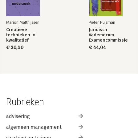
Marion Matthijssen
Pieter Huisman
Creatieve
Juridisch
technieken in
Vademecum
kwalitatief
Examencommissie
onderzoek
HO Editie
€ 20,50
€ 44,04
2024/2025
Rubrieken
advisering
algemeen management
coaching en trainen