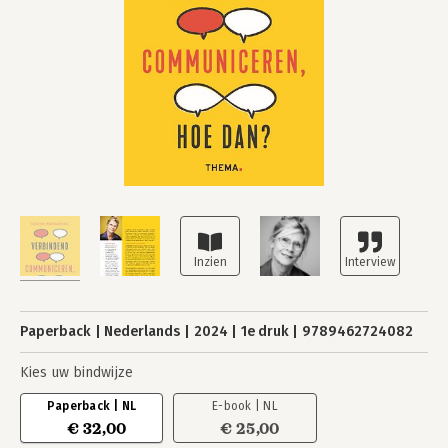
Paperback
Nederlands
2024
1e druk
9789462724082
Kies uw bindwijze
Paperback | NL
E-book | NL
€ 32,00
€ 25,00