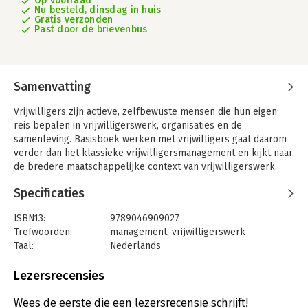
Op voorraad
Nu besteld, dinsdag in huis
Gratis verzonden
Past door de brievenbus
Samenvatting
Vrijwilligers zijn actieve, zelfbewuste mensen die hun eigen
reis bepalen in vrijwilligerswerk, organisaties en de
samenleving. Basisboek werken met vrijwilligers gaat daarom
verder dan het klassieke vrijwilligersmanagement en kijkt naar
de bredere maatschappelijke context van vrijwilligerswerk.
Dit boek neemt de lezer mee op een reis door de levensloop
Specificaties
van vrijwilligers. Van bewustwording en overweging tot match,
begeleiding en behoud. Het uitgangspunt is om samen met
ISBN13:
9789046909027
vrijwilligers door de verschillende fasen van hun reis te
Trefwoorden:
management
,
vrijwilligerswerk
navigeren en hen te ondersteunen in hun persoonlijke en
Taal:
Nederlands
maatschappelijke ontwikkeling.
Bindwijze:
paperback
Aantal pagina's:
264
Lezersrecensies
Werken met vrijwilligers gaat niet over vinden en binden, maar
Uitgever:
Coutinho
over het duurzaam benutten van vrijwillige energie. De opgave
Druk:
5
Wees de eerste die een lezersrecensie schrijft!