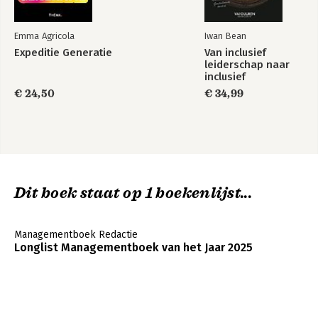
Strategisch en beleidsmatig aan de slag 223
Levens- en beroepsfasemanagement 237
Congruentie in beloftes, beleid én gedrag 240
Emma Agricola
Iwan Bean
Expeditie Generatie
Van inclusief
Nawoord 243
leiderschap naar
inclusief
Dankwoord 245
meesterschap
Bronnen 247
€ 24,50
€ 34,99
Dit boek staat op 1 boekenlijst...
Managementboek Redactie
Longlist Managementboek van het Jaar 2025