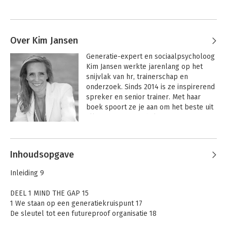
Over Kim Jansen
Generatie-expert en sociaalpsycholoog 
Kim Jansen werkte jarenlang op het 
snijvlak van hr, trainerschap en 
onderzoek. Sinds 2014 is ze inspirerend 
spreker en senior trainer. Met haar 
boek spoort ze je aan om het beste uit 
alle generaties te halen voor een 
future-proof organisatie.
Andere boeken door Kim Jansen
Inhoudsopgave
Inleiding 9
DEEL 1 MIND THE GAP 15
1 We staan op een generatiekruispunt 17
De sleutel tot een futureproof organisatie 18
Samenwerken in meer generatiediversiteit 19