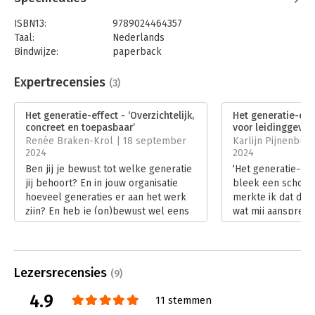
samenkomt met de ervaring en slagkracht van de oudere
garde. Het generatie-effect geeft je de inzichten en handvatten
ISBN13:
9789024464357
die je hiervoor nodig hebt.
Taal:
Nederlands
Bindwijze:
paperback
Aantal pagina's:
256
Uitgever:
Boom
Expertrecensies
(3)
Druk:
1
Verschijningsdatum:
22-4-2024
Het generatie-effect - ‘Overzichtelijk,
Het generatie-eff
concreet en toepasbaar’
voor leidinggeven
Hoofdrubriek:
Algemeen management
,
Renée Braken-Krol | 18 september
Karlijn Pijnenbur
Personeelsmanagement
2024
2024
Ben jij je bewust tot welke generatie
‘Het generatie-eff
jij behoort? En in jouw organisatie
bleek een schot in
hoeveel generaties er aan het werk
merkte ik dat dit
zijn? En heb je (on)bewust wel eens
wat mij aanspreek
gedachten over collega’s van
vol herkenbare sit
verschillende generaties? Ga je daar
auteur weet de le
het gesprek mee aan? Het zijn
Hoewel ik Kim Jan
vragen waar ‘Het generatie-effect’
ken, lijkt het alsof
Lezersrecensies
(9)
van Kim Jansen handvatten bij geeft.
haar beschrijving
Lees verder
verschillende gene
4.9
11 stemmen
namelijk spot-on.