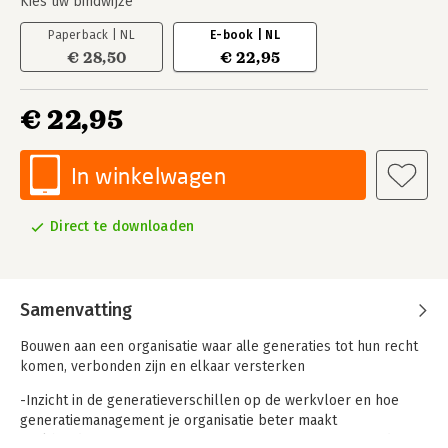
Kies uw bindwijze
Paperback | NL
E-book | NL
€ 28,50
€ 22,95
€ 22,95
In winkelwagen
Direct te downloaden
Samenvatting
Bouwen aan een organisatie waar alle generaties tot hun recht
komen, verbonden zijn en elkaar versterken
-Inzicht in de generatieverschillen op de werkvloer en hoe
generatiemanagement je organisatie beter maakt
-Vol handvatten, inspiratie en tips om concreet mee aan de