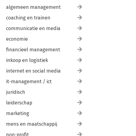
Levens- en beroepsfasemanagement 237
algemeen management
Congruentie in beloftes, beleid én gedrag 240
coaching en trainen
Nawoord 243
Dankwoord 245
communicatie en media
Bronnen 247
economie
financieel management
inkoop en logistiek
internet en social media
it-management / ict
juridisch
leiderschap
marketing
mens en maatschappij
non-profit