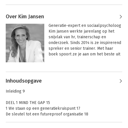
Over Kim Jansen
Generatie-expert en sociaalpsycholoog 
Kim Jansen werkte jarenlang op het 
snijvlak van hr, trainerschap en 
onderzoek. Sinds 2014 is ze inspirerend 
spreker en senior trainer. Met haar 
boek spoort ze je aan om het beste uit 
alle generaties te halen voor een 
future-proof organisatie.
Andere boeken door Kim Jansen
Inhoudsopgave
Inleiding 9
DEEL 1 MIND THE GAP 15
1 We staan op een generatiekruispunt 17
De sleutel tot een futureproof organisatie 18
Samenwerken in meer generatiediversiteit 19
Meer grijs op de werkvloer 23