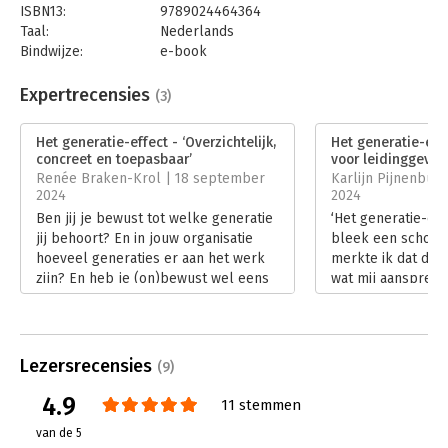
garde. Het generatie-effect geeft je de inzichten en handvatten
ISBN13:
9789024464364
die je hiervoor nodig hebt.
Taal:
Nederlands
Bindwijze:
e-book
Beveiliging:
watermerk
Bestandsformaat:
epub
Expertrecensies
(3)
Aantal pagina's:
256
Uitgever:
Boom
Het generatie-effect - ‘Overzichtelijk,
Het generatie-eff
Druk:
1
concreet en toepasbaar’
voor leidinggeven
Verschijningsdatum:
18-4-2024
Renée Braken-Krol | 18 september
Karlijn Pijnenbur
2024
2024
Hoofdrubriek:
Algemeen management
Ben jij je bewust tot welke generatie
‘Het generatie-eff
jij behoort? En in jouw organisatie
bleek een schot in
hoeveel generaties er aan het werk
merkte ik dat dit
zijn? En heb je (on)bewust wel eens
wat mij aanspreek
gedachten over collega’s van
vol herkenbare sit
verschillende generaties? Ga je daar
auteur weet de le
het gesprek mee aan? Het zijn
Hoewel ik Kim Jan
vragen waar ‘Het generatie-effect’
ken, lijkt het alsof
Lezersrecensies
(9)
van Kim Jansen handvatten bij geeft.
haar beschrijving
Lees verder
verschillende gene
4.9
11 stemmen
namelijk spot-on.
van de 5
Lees verder