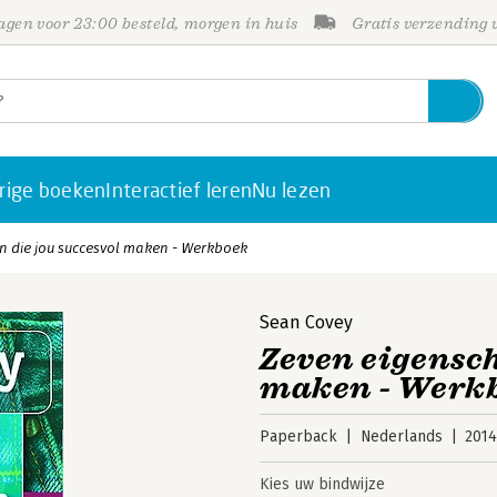
gen voor 23:00 besteld, morgen in huis
Gratis verzending
rige boeken
Interactief leren
Nu lezen
 die jou succesvol maken - Werkboek
Sean Covey
Zeven eigensch
maken - Werk
Paperback
Nederlands
201
Kies uw bindwijze