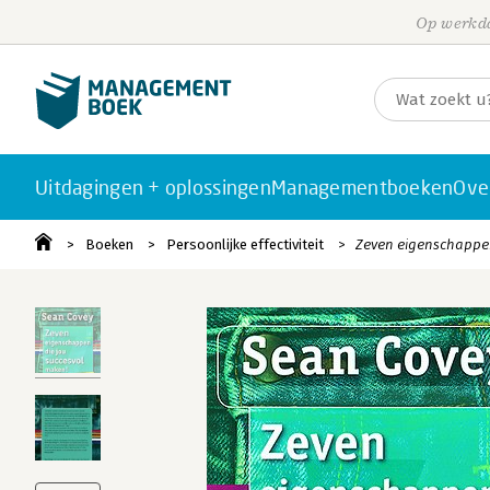
Op werkda
Uitdagingen + oplossingen
Managementboeken
Ove
Boeken
Persoonlijke effectiviteit
Zeven eigenschappen