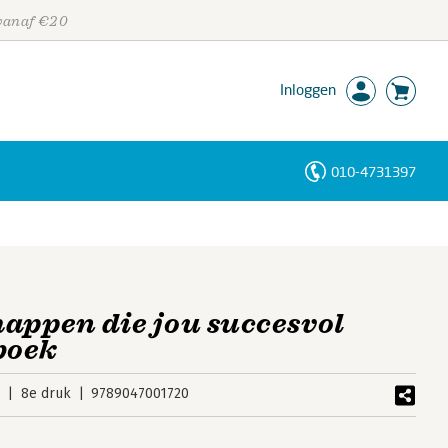
 vanaf €20
Inloggen
010-4731397
Personen
Trefwoorden
appen die jou succesvol
boek
4
8e druk
9789047001720