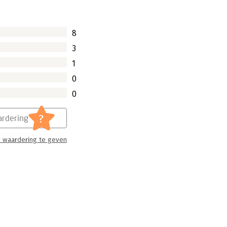
8
3
1
0
0
?
rdering
 waardering te geven