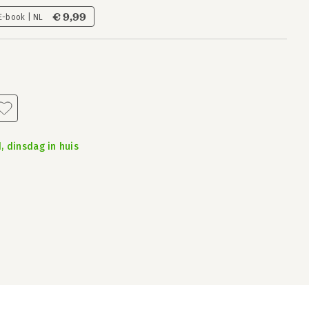
€ 9,99
E-book | NL
, dinsdag in huis