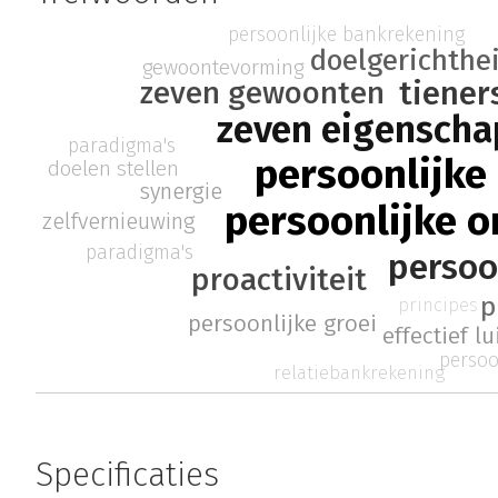
persoonlijke bankrekening
doelgerichthe
gewoontevorming
tiener
zeven gewoonten
zeven eigensch
paradigma's
persoonlijke 
doelen stellen
synergie
persoonlijke o
zelfvernieuwing
paradigma's
persoo
proactiviteit
p
principes
persoonlijke groei
effectief l
persoo
relatiebankrekening
Specificaties