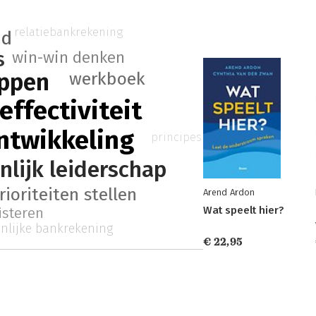
relatiebankrekening
id
s
win-win denken
appen
werkboek
effectiviteit
ntwikkeling
principes
nlijk leiderschap
rioriteiten stellen
Arend Ardon
Wat speelt hier?
uisteren
nlijke bankrekening
€ 22,95