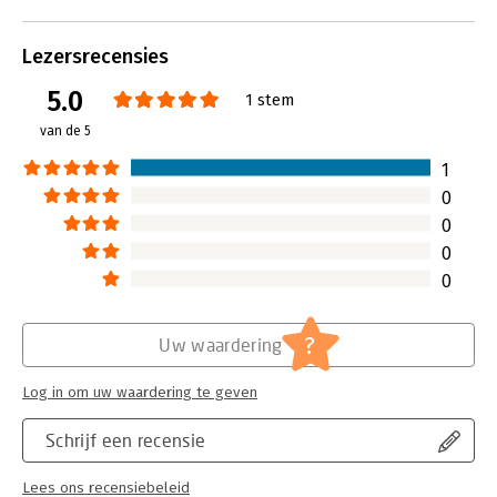
doen dan je ze nu doet, wat je
vervolgens veel kan brengen.
Lees verder
Lezersrecensies
5.0
1 stem
van de 5
1
0
0
0
0
?
Uw waardering
Log in om uw waardering te geven
Schrijf een recensie
Lees ons recensiebeleid