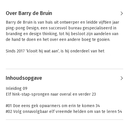
Over Barry de Bruin
Barry de Bruin is van huis uit ontwerper en leidde vijftien jaar 
ping-pong Design, een succesvol bureau gespecialiseerd in 
branding en design thinking, tot hij besloot zijn aandelen van 
de hand te doen en het over een andere boeg te gooien. 

Sinds 2017 ‘klooit hij wat aan’, is hij onderdeel van het 
kunstenaarscollectief Mona Lisa’s en verbindt hij vreemde 
vrienden met elkaar op www.beterdingenandersdoen.nl.
Inhoudsopgave
Inleiding 09
Elf hink-stap-sprongen naar overal en verder 23
#01 Doe eens gek opwarmers om erin te komen 34
#02 Volg onnavolgbaar elf vreemde helden om van te leren 54
#03 Breek met conventies alles kort en klein om opgeruimd te
kunnen beginnen 82
#04 Wat is raar? oefeningen in empathie om jezelf te buiten te