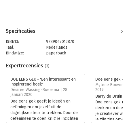
Specificaties
ISBN13:
9789047012870
Taal:
Nederlands
Bindwijze:
paperback
Aantal pagina's:
240
Uitgever:
Business Contact
Expertrecensies
(3)
Druk:
1
Verschijningsdatum:
11-6-2019
DOE EENS GEK - 'Een interessant en
Doe eens gek – Als
inspirerend boek'
Mylene Bouwman 
Hoofdrubriek:
Communicatie en media
Désirée Wassing-Boerema | 28
2019
januari 2020
Barry de Bruin bel
Doe eens gek geeft je ideeën en
Doe eens gek meer 
oefeningen om jezelf uit de
denken en doen. 
dagelijkse sleur te trekken. Door de
je creatiever word
oefeningen te doen krijg je inzichten
je zijn tips opvolg
en inspiratie om de dingen anders te
Lees verder