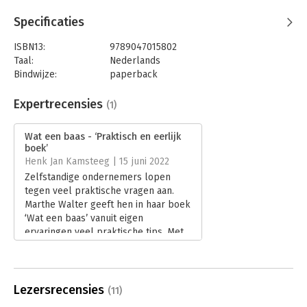
Specificaties
ISBN13:
9789047015802
Taal:
Nederlands
Bindwijze:
paperback
Aantal pagina's:
272
Uitgever:
Business Contact
Expertrecensies
(1)
Druk:
1
Verschijningsdatum:
4-4-2022
Wat een baas - ‘Praktisch en eerlijk
boek’
Hoofdrubriek:
Ondernemen
Henk Jan Kamsteeg | 15 juni 2022
Zelfstandige ondernemers lopen
tegen veel praktische vragen aan.
Marthe Walter geeft hen in haar boek
‘Wat een baas’ vanuit eigen
ervaringen veel praktische tips. Met
een eerlijk kijkje in hoe zij zelf door
schade en schande wijzer werd.
Lees verder
Lezersrecensies
(11)