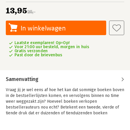
13,95
25,-
In winkelwagen
Laatste exemplaren! Op=Op!
Voor 21:00 uur besteld, morgen in huis
Gratis verzonden
Past door de brievenbus
Samenvatting
Vraag jij je wel eens af hoe het kan dat sommige boeken boven
in de bestsellerlijsten komen, en vervolgens binnen no time
weer weggezakt zijn? Hoeveel boeken verkopen
bestsellerauteurs nou echt? Betekent een tweede, vierde of
tiende druk dat er duizenden of tienduizenden boeken
verkocht zijn? Wat levert die nummer 1-plek nou eigenlijk op,
en is dat de enige manier om een bestseller te scoren?