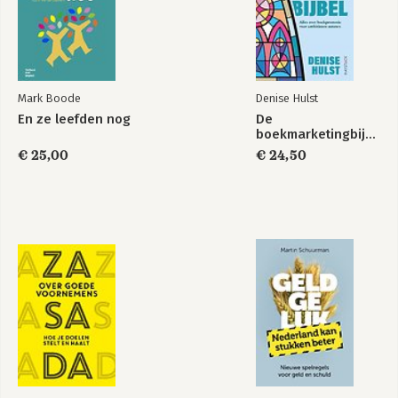
Mark Boode
Denise Hulst
En ze leefden nog
De
boekmarketingbijbel
€ 25,00
€ 24,50