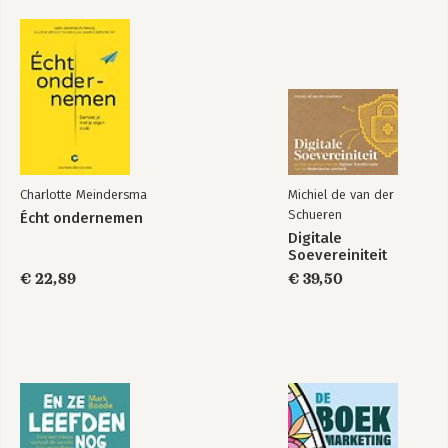
Zó kom je op 1 bij Managementboek! | 161
Nawoord | 173
Bekijk alle boeken
Charlotte Meindersma
Michiel de van der
Schueren
Écht ondernemen
Digitale
Soevereiniteit
Survivalgids bij
dementie
€ 22,89
€ 39,50
Bekijk alle boeken