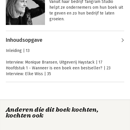
Vanuit haar bedrijf Tangram Studio 
helpt ze ondernemers om hun boek uit 
te geven en zo hun bedrijf te laten 
groeien. 
Andere boeken door Hanneke de
Inhoudsopgave
Wit
AI met beleid
Écht ondernemen
Inleiding | 13
Interview: Monique Bransen, Uitgeverij Haystack | 17
Hoofdstuk 1 - Wanneer is een boek een bestseller? | 23
Interview: Elke Wiss | 35
Hoofdstuk 2- Product: Een bestseller schrijven | 41
Interview: Bart van den Belt | 69
Hoofdstuk 3 - Prijs: Geld verdienen aan je boek | 75
Interview: Jos Burgers | 99
Hoofdstuk 4 - Plaats: Waar je je boek verkoopt bepaalt het
Anderen die dit boek kochten,
succes | 105
kochten ook
Interview: Cynthia Schultz | 119
Van passie naar
Van passie naar
Hoofdstuk 5 - Promotie: Zo breng je je boek aan de man | 125
boek
boek
Interview: Robin Stevens | 155
#contentrecht
#contentrecht