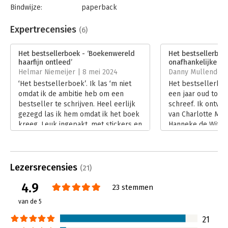
Bindwijze:
paperback
Aantal pagina's:
176
Uitgever:
Charlotte's Law
Expertrecensies
(6)
Druk:
1
Verschijningsdatum:
1-8-2022
Het bestsellerboek - ‘Boekenwereld
Het bestsellerboe
haarfijn ontleed’
onafhankelijke kij
Hoofdrubriek:
Marketing
Helmar Niemeijer | 8 mei 2024
Danny Mullenders |
‘Het bestsellerboek’. Ik las ‘m niet
Het bestsellerbo
omdat ik de ambitie heb om een
een jaar oud toen
bestseller te schrijven. Heel eerlijk
schreef. Ik ontvin
gezegd las ik hem omdat ik het boek
van Charlotte Me
kreeg. Leuk ingepakt, met stickers en
Hanneke de Wit, de
confetti. En ja, daar ben ik gevoelig
van de lancering 
voor. Net zoals dat ik een zwak heb
eerste boek Laat j
voor het enthousiasme dat de
Lees verder
auteurs op social media uitdroegen
Lezersrecensies
(21)
bij het schijven en bij de introductie
4.9
van hun boek.
23 stemmen
Lees verder
van de 5
21