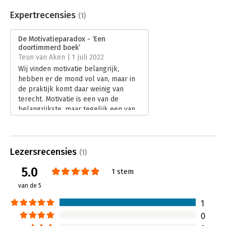
Aantal pagina's:
256
Tem de krokodil
Uitgever:
Business Contact
Expertrecensies
(1)
Druk:
1
Verschijningsdatum:
17-3-2022
De Motivatieparadox - ‘Een
doortimmerd boek’
Hoofdrubriek:
Organisatiekunde
Teun van Aken | 1 juli 2022
Wij vinden motivatie belangrijk,
hebben er de mond vol van, maar in
de praktijk komt daar weinig van
terecht. Motivatie is een van de
belangrijkste, maar tegelijk een van
de meest verwaarloosde
onderwerpen van deze tijd. Volgens
Alwin Sixma een paradox van
jewelste. Hij schreef er een boek
Lezersrecensies
(1)
over: ‘De Motivatieparadox’.
5.0
Lees verder
1 stem
van de 5
1
0