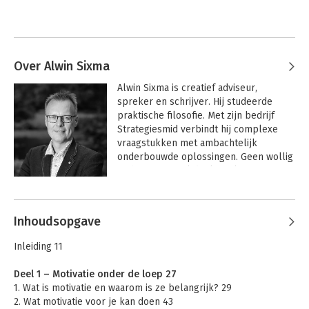
Over Alwin Sixma
Alwin Sixma is creatief adviseur, 
spreker en schrijver. Hij studeerde 
praktische filosofie. Met zijn bedrijf 
Strategiesmid verbindt hij complexe 
vraagstukken met ambachtelijk 
onderbouwde oplossingen. Geen wollig 
gedoe, maar wel denken alvorens te 
doen en al doende blijven denken. Hij is 
getrouwd, vader van drie kinderen en 
woont in Fryslân.
Inhoudsopgave
Inleiding 11
Deel 1 – Motivatie onder de loep 27
1. Wat is motivatie en waarom is ze belangrijk? 29
2. Wat motivatie voor je kan doen 43