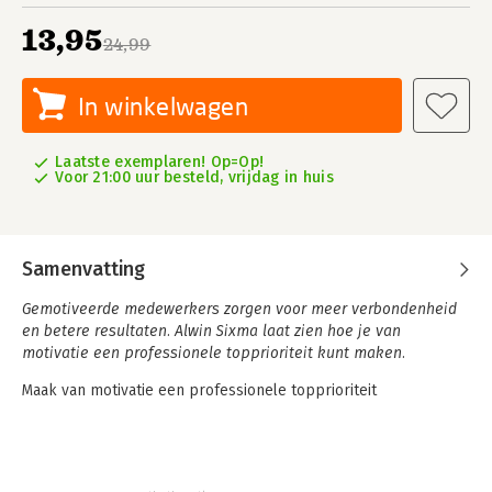
13,95
24,99
In winkelwagen
Laatste exemplaren! Op=Op!
Voor 21:00 uur besteld, vrijdag in huis
Samenvatting
Gemotiveerde medewerkers zorgen voor meer verbondenheid
en betere resultaten. Alwin Sixma laat zien hoe je van
motivatie een professionele topprioriteit kunt maken.
Maak van motivatie een professionele topprioriteit
In 'De motivatieparadox' breekt organisatieadviseur Alwin Sixma
een lans voor motivatie als kracht en zet hij ons op een
verrassende manier aan het denken over wat we nu écht